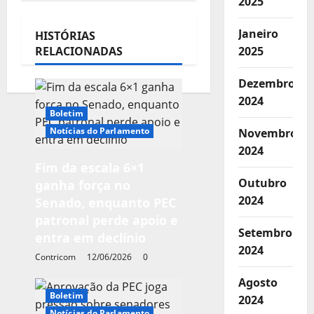
2025
d
Janeiro
HISTÓRIAS
e
RELACIONADAS
2025
a
Dezembro
r
2024
t
Boletim
Notícias do Parlamento
Novembro
i
2024
g
Fim da escala 6×1
o
Outubro
ganha força no
2024
Senado, enquanto PEC
s
patronal perde apoio e
Setembro
entra em declínio
2024
Contricom
12/06/2026
0
Agosto
Boletim
2024
Notícias do Parlamento