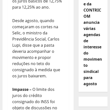
os juros básicos de 12,75%
e da
para 12,25% ao ano.
CONTRIC
OM
Desde agosto, quando
anuncia
começaram os cortes na
várias
Selic, o ministro da
agendas
Previdência Social, Carlos
de
Lupi, disse que a pasta
interesse
deveria acompanhar o
do
movimento e propor
movimen
reduções no teto do
to
consignado à medida que
sindical
os juros baixarem.
para
agosto
Impasse
–
O limite dos
juros do crédito
consignado do INSS foi
objeto de discussões no