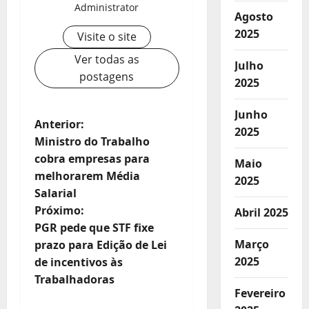
Administrator
Agosto
2025
Visite o site
Ver todas as
Julho
postagens
2025
Junho
N
Anterior:
2025
Ministro do Trabalho
a
cobra empresas para
Maio
v
melhorarem Média
2025
e
Salarial
Próximo:
Abril 2025
g
PGR pede que STF fixe
a
Março
prazo para Edição de Lei
ç
2025
de incentivos às
Trabalhadoras
ã
Fevereiro
o