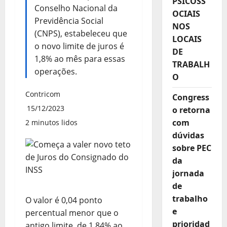
PSICOSS
Conselho Nacional da
OCIAIS
Previdência Social
NOS
(CNPS), estabeleceu que
LOCAIS
o novo limite de juros é
DE
1,8% ao mês para essas
TRABALH
operações.
O
Contricom
Congress
15/12/2023
o retorna
com
2 minutos lidos
dúvidas
sobre PEC
da
jornada
de
trabalho
O valor é 0,04 ponto
e
percentual menor que o
prioridad
antigo limite, de 1,84% ao