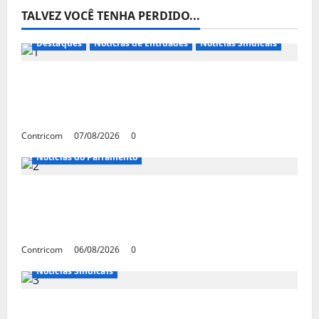
TALVEZ VOCÊ TENHA PERDIDO...
Destaques
Notícias de Entidades
Notícias Sindicais
FETRACONSPAR PROMOVE DEBATE SOBRE
NR 01, QUE TRATA DE RISCOS
PSICOSSOCIAIS NOS LOCAIS DE TRABALHO
Contricom
07/08/2026
0
Notícias do Parlamento
Congresso retorna com dúvidas sobre PEC
da jornada de trabalho e prioridade para
pautas do agro
Contricom
06/08/2026
0
Notícias Sindicais
Centrais Sindicais alinham panfletagem