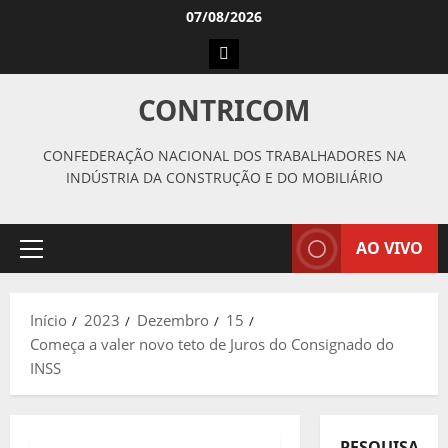
Avançar
07/08/2026
para
Instagram
o
conteúdo
CONTRICOM
CONFEDERAÇÃO NACIONAL DOS TRABALHADORES NA
INDÚSTRIA DA CONSTRUÇÃO E DO MOBILIÁRIO
AO VIVO
Menu
principal
Início
2023
Dezembro
15
Começa a valer novo teto de Juros do Consignado do
INSS
PESQUISAR