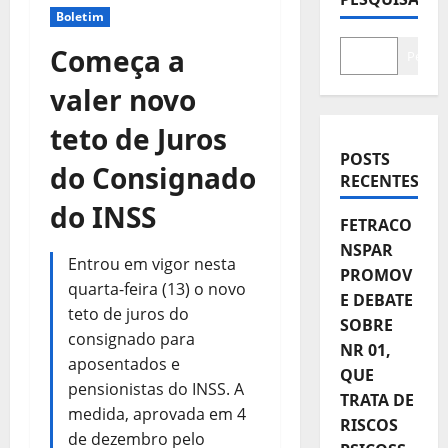
Boletim
Começa a
Pesqui
valer novo
teto de Juros
POSTS
do Consignado
RECENTES
do INSS
FETRACO
NSPAR
Entrou em vigor nesta
PROMOV
quarta-feira (13) o novo
E DEBATE
teto de juros do
SOBRE
consignado para
NR 01,
aposentados e
QUE
pensionistas do INSS. A
TRATA DE
medida, aprovada em 4
RISCOS
de dezembro pelo