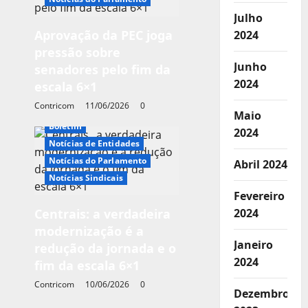
Julho
Aprovação da PEC joga
2024
pressão sobre
Junho
senadores pelo fim da
2024
escala 6×1
Contricom
11/06/2026
0
Maio
Boletim
2024
Notícias de Entidades
Notícias do Parlamento
Abril 2024
Notícias Sindicais
Fevereiro
Centrais: a verdadeira
2024
modernização é a
Janeiro
redução da jornada e o
2024
fim da escala 6×1
Contricom
10/06/2026
0
Dezembro