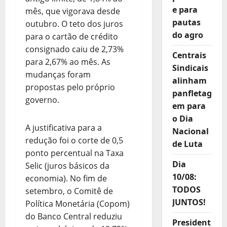
e para
mês, que vigorava desde
pautas
outubro. O teto dos juros
do agro
para o cartão de crédito
consignado caiu de 2,73%
Centrais
para 2,67% ao mês. As
Sindicais
mudanças foram
alinham
propostas pelo próprio
panfletag
governo.
em para
o Dia
A justificativa para a
Nacional
redução foi o corte de 0,5
de Luta
ponto percentual na Taxa
Dia
Selic (juros básicos da
10/08:
economia). No fim de
TODOS
setembro, o Comitê de
JUNTOS!
Política Monetária (Copom)
do Banco Central reduziu
President