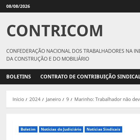
Avançar
08/08/2026
para
o
CONTRICOM
conteúdo
CONFEDERAÇÃO NACIONAL DOS TRABALHADORES NA IN
DA CONSTRUÇÃO E DO MOBILIÁRIO
BOLETINS
CONTRATO DE CONTRIBUIÇÃO SINDICAL
Início
2024
Janeiro
9
Marinho: Trabalhador não deve 
Boletim
Notícias do Judiciário
Notícias Sindicais