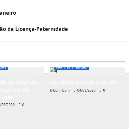
Janeiro
ão da Licença-Paternidade
Notícias de Entidades
cais
Notícias Sindicais
ndicais alinham
Dia 10/08: TODOS JUNTOS!
 para o Dia
Contricom
04/08/2026
0
 Luta
/08/2026
0