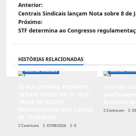
N
Anterior:
Centrais Sindicais lançam Nota sobre 8 de 
a
Próximo:
v
STF determina ao Congresso regulamentaç
e
g
HISTÓRIAS RELACIONADAS
a
Destaques
Notícias de Entidades
ç
Notícias Sindicais
Notícias Sindi
ã
FETRACONSPAR PROMOVE
Centrais Si
o
DEBATE SOBRE NR 01, QUE
panfletagem
TRATA DE RISCOS
Nacional de
d
PSICOSSOCIAIS NOS LOCAIS
Contricom
05
e
DE TRABALHO
Contricom
07/08/2026
0
a