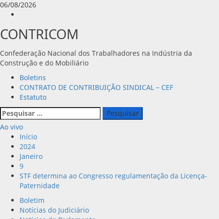
Avançar
06/08/2026
para
Instagram
o
CONTRICOM
conteúdo
Confederação Nacional dos Trabalhadores na Indústria da
Construção e do Mobiliário
Menu
Boletins
principal
CONTRATO DE CONTRIBUIÇÃO SINDICAL – CEF
Estatuto
Pesquisar
por:
Ao vivo
Início
2024
Janeiro
9
STF determina ao Congresso regulamentação da Licença-
Paternidade
Boletim
Notícias do Judiciário