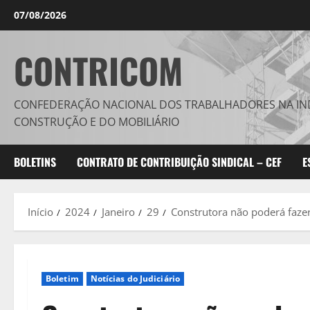
Avançar
07/08/2026
para
o
CONTRICOM
conteúdo
CONFEDERAÇÃO NACIONAL DOS TRABALHADORES NA IN
CONSTRUÇÃO E DO MOBILIÁRIO
BOLETINS
CONTRATO DE CONTRIBUIÇÃO SINDICAL – CEF
E
Início
2024
Janeiro
29
Construtora não poderá faze
Boletim
Notícias do Judiciário