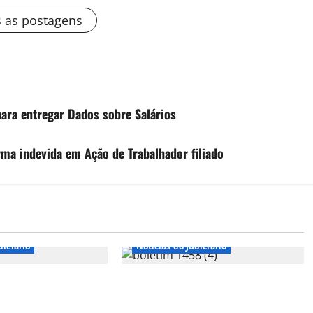
s as postagens
ara entregar Dados sobre Salários
rma indevida em Ação de Trabalhador filiado
diciário
Notícias do Judiciário
 pode ser penhorada
NR-1: STF suspende por 90 dias
o de dívida
multas ligadas à saúde mental no