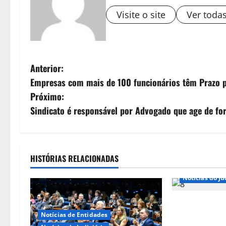
Visite o site
Ver toda
N
Anterior:
Empresas com mais de 100 funcionários têm Prazo p
a
Próximo:
v
Sindicato é responsável por Advogado que age de fo
e
g
HISTÓRIAS RELACIONADAS
a
Notícias do Ju
ç
Aposentadoria
ã
Notícias de Entidades
para pagament