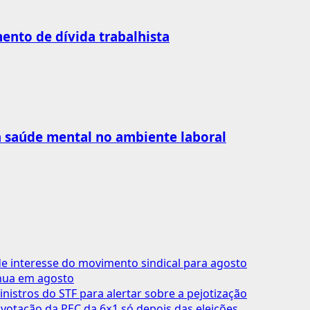
nto de dívida trabalhista
 à saúde mental no ambiente laboral
 interesse do movimento sindical para agosto
inua em agosto
inistros do STF para alertar sobre a pejotização
votação da PEC da 6×1 só depois das eleições