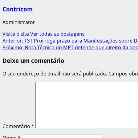
Contricom
Administrator
Visite o site
Ver todas as postagens
Navegação
Anterior:
TST Prorroga prazo para Manifestações sobre Di
Próximo:
Nota Técnica do MPT defende que direito da opos
de
Deixe um comentário
artigos
O seu endereço de email não será publicado.
Campos obr
Comentário
*
Nome
*