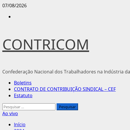
Avançar
07/08/2026
para
Instagram
o
conteúdo
CONTRICOM
Confederação Nacional dos Trabalhadores na Indústria da
Menu
Boletins
principal
CONTRATO DE CONTRIBUIÇÃO SINDICAL – CEF
Estatuto
Pesquisar
por:
Ao vivo
Início