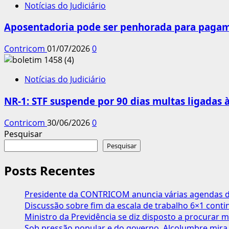
Notícias do Judiciário
Aposentadoria pode ser penhorada para pagame
Contricom
01/07/2026
0
Notícias do Judiciário
NR-1: STF suspende por 90 dias multas ligadas
Contricom
30/06/2026
0
Pesquisar
Pesquisar
Posts Recentes
Presidente da CONTRICOM anuncia várias agendas de
Discussão sobre fim da escala de trabalho 6×1 cont
Ministro da Previdência se diz disposto a procurar m
Sob pressão popular e do governo, Alcolumbre mira 