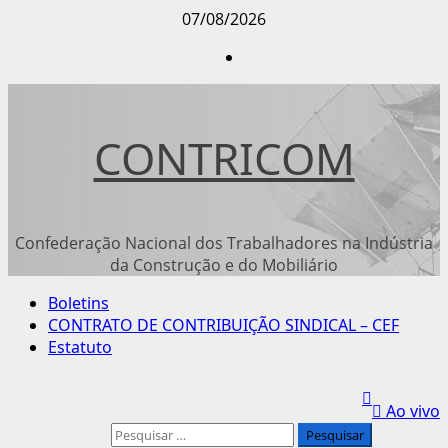
Avançar
07/08/2026
para
Instagram
o
conteúdo
CONTRICOM
Confederação Nacional dos Trabalhadores na Indústria
da Construção e do Mobiliário
Menu
Boletins
principal
CONTRATO DE CONTRIBUIÇÃO SINDICAL – CEF
Estatuto
Ao vivo
Pesquisar