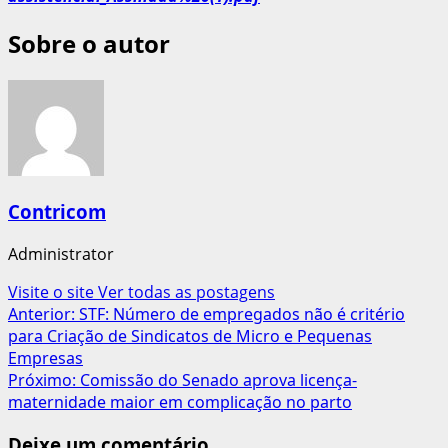
Sobre o autor
Contricom
Administrator
Visite o site
Ver todas as postagens
Navegação
Anterior:
STF: Número de empregados não é critério
para Criação de Sindicatos de Micro e Pequenas
de
Empresas
artigos
Próximo:
Comissão do Senado aprova licença-
maternidade maior em complicação no parto
Deixe um comentário