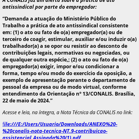
antissindical por parte do empregador:
“Demanda a atuação do Ministério Público do
Trabalho a prática de ato antissindical consistente
em: (1) o ato ou fato de o(a) empregador(a) ou de
terceiro de coagir, estimular, auxiliar e/ou induzir o(a)
trabalhador(a) a se opor ou resistir ao desconto de
contribuições legais, normativas ou negociadas, ou
de qualquer outra espécie,; (2) o ato ou fato de o(a)
empregador(a) exigir, impor e/ou condicionar a
forma, tempo e/ou modo do exercício da oposição, a
exemplo de apresentação perante o departamento de
pessoal da empresa ou de modo virtual, conforme
entendimento da Orientação nº 13/CONALIS. Brasília,
22 de maio de 2024.”
Acesse e leia, na íntegra, a Nota Técnica da CONALIS no link:
f
ile:///E:/Users/Usuario/Downloads/ANEXO%20-
%20conalis-nota-tecnica-NT.9-contribuicao-
assistencial_Assinada%20(1).pdf