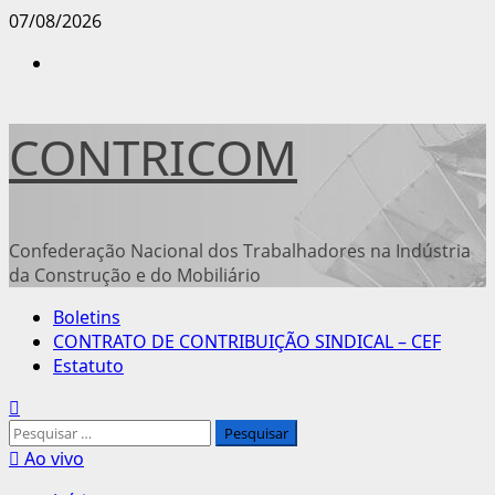
Avançar
07/08/2026
para
Instagram
o
conteúdo
CONTRICOM
Confederação Nacional dos Trabalhadores na Indústria
da Construção e do Mobiliário
Menu
Boletins
principal
CONTRATO DE CONTRIBUIÇÃO SINDICAL – CEF
Estatuto
Pesquisar
por:
Ao vivo