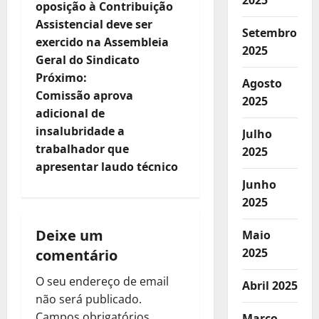
2025
oposição à Contribuição
v
Assistencial deve ser
Setembro
e
exercido na Assembleia
2025
Geral do Sindicato
g
Próximo:
Agosto
Comissão aprova
a
2025
adicional de
ç
insalubridade a
Julho
trabalhador que
2025
ã
apresentar laudo técnico
Junho
o
2025
d
Deixe um
Maio
e
2025
comentário
a
O seu endereço de email
Abril 2025
não será publicado.
r
Campos obrigatórios
Março