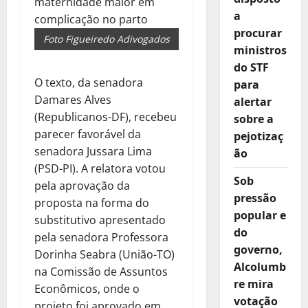
a
procurar
Foto Figueiredo Adivogados
ministros
do STF
O texto, da senadora
para
Damares Alves
alertar
(Republicanos-DF), recebeu
sobre a
parecer favorável da
pejotizaç
senadora Jussara Lima
ão
(PSD-PI). A relatora votou
Sob
pela aprovação da
pressão
proposta na forma do
popular e
substitutivo apresentado
do
pela senadora Professora
governo,
Dorinha Seabra (União-TO)
Alcolumb
na Comissão de Assuntos
re mira
Econômicos, onde o
votação
projeto foi aprovado em