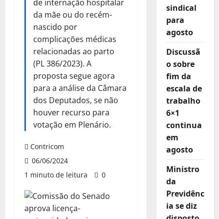
de internação hospitalar
sindical
da mãe ou do recém-
para
nascido por
agosto
complicações médicas
relacionadas ao parto
Discussã
(PL 386/2023). A
o sobre
proposta segue agora
fim da
para a análise da Câmara
escala de
dos Deputados, se não
trabalho
houver recurso para
6×1
votação em Plenário.
continua
em
Contricom
agosto
06/06/2024
Ministro
1 minuto de leitura
0
da
Previdênc
ia se diz
disposto