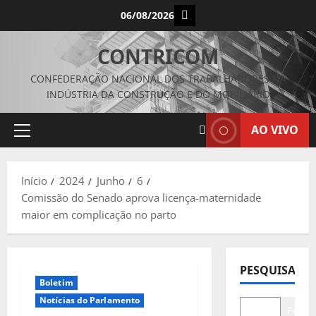
Avançar
Instagram
06/08/2026
para
o
CONTRICOM
conteúdo
CONFEDERAÇÃO NACIONAL DOS TRABALHADORES NA
INDÚSTRIA DA CONSTRUÇÃO E DO MOBILIÁRIO
AO VIVO
Menu
principal
Início
2024
Junho
6
Comissão do Senado aprova licença-maternidade
maior em complicação no parto
PESQUISAR
Boletim
Notícias do Parlamento
Pesqui