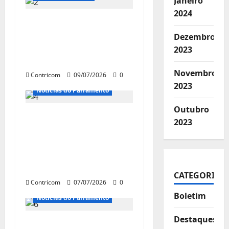
Janeiro
2024
Congresso tem só 2
semanas para decidir
Dezembro
temas como 6×1 e
2023
outras pautas
Novembro
Contricom
09/07/2026
0
2023
Notícias do Parlamento
Outubro
Cartilha do DIAP joga
2023
luz sobre o processo
eleitoral e oferece
roteiro para o voto
consciente
CATEGORIAS
Contricom
07/07/2026
0
Boletim
Notícias do Parlamento
Destaques
Projeto que organiza