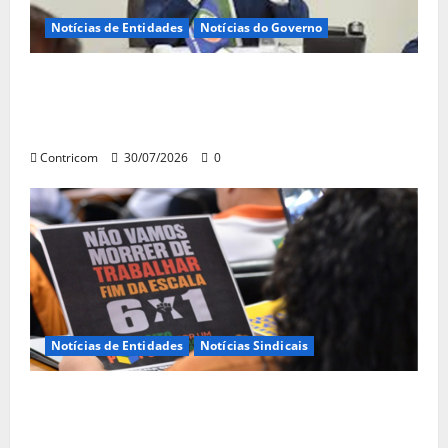
Notícias de Entidades
Notícias do Governo
Ministro da Previdência se diz disposto a
procurar ministros do STF para alertar
sobre a pejotização
Contricom
30/07/2026
0
Notícias de Entidades
Notícias Sindicais
Sob pressão popular e do governo,
Alcolumbre mira votação da PEC da 6×1 só
depois das eleições