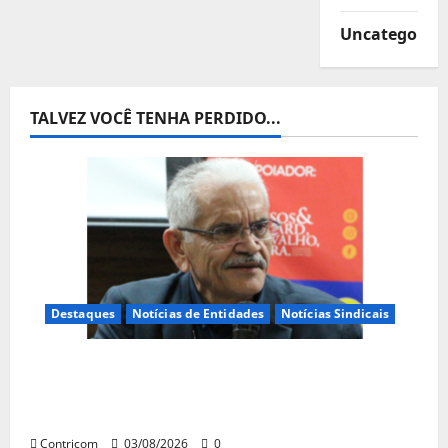
Uncategorize
TALVEZ VOCÊ TENHA PERDIDO...
Destaques
Notícias de Entidades
Notícias Sindicais
Presidente da CONTRICOM anuncia várias
agendas de interesse do movimento
sindical para agosto
Contricom
03/08/2026
0