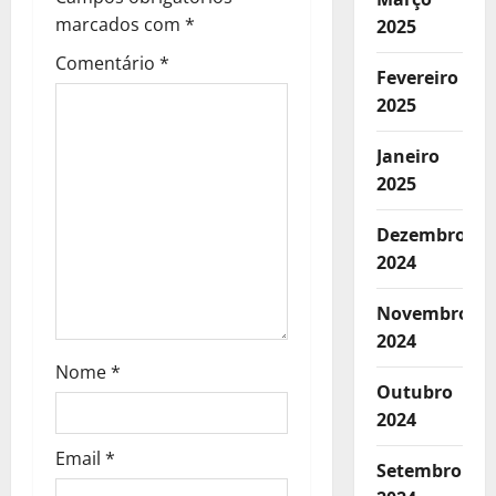
marcados com
*
2025
t
Comentário
*
Fevereiro
i
2025
g
Janeiro
o
2025
s
Dezembro
2024
Novembro
2024
Nome
*
Outubro
2024
Email
*
Setembro