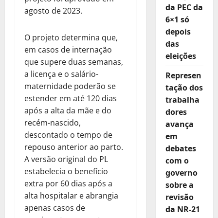
da PEC da
agosto de 2023.
6×1 só
depois
O projeto determina que,
das
em casos de internação
eleições
que supere duas semanas,
a licença e o salário-
Represen
maternidade poderão se
tação dos
estender em até 120 dias
trabalha
após a alta da mãe e do
dores
recém-nascido,
avança
descontado o tempo de
em
repouso anterior ao parto.
debates
A versão original do PL
com o
estabelecia o benefício
governo
extra por 60 dias após a
sobre a
alta hospitalar e abrangia
revisão
apenas casos de
da NR-21