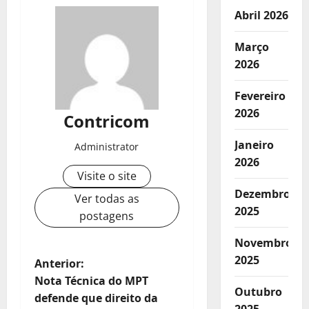
Abril 2026
Março
2026
Fevereiro
2026
Contricom
Janeiro
Administrator
2026
Visite o site
Dezembro
Ver todas as
2025
postagens
Novembro
2025
N
Anterior:
Nota Técnica do MPT
a
Outubro
defende que direito da