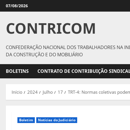
Avançar
07/08/2026
para
o
CONTRICOM
conteúdo
CONFEDERAÇÃO NACIONAL DOS TRABALHADORES NA IN
DA CONSTRUÇÃO E DO MOBILIÁRIO
BOLETINS
CONTRATO DE CONTRIBUIÇÃO SINDICAL
Início
2024
Julho
17
TRT-4: Normas coletivas podem
Boletim
Notícias do Judiciário