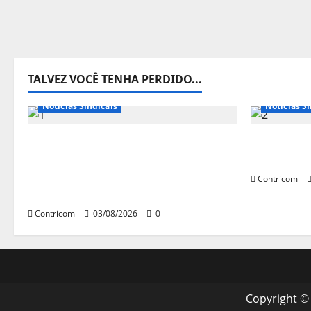
TALVEZ VOCÊ TENHA PERDIDO...
Destaques
Notícias de Entidades
Notícias d
Notícias Sindicais
Notícias Si
Presidente da CONTRICOM
Discussão
anuncia várias agendas de
trabalho 
interesse do movimento sindical
Contricom
para agosto
Contricom
03/08/2026
0
Copyright ©