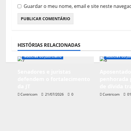
Guardar o meu nome, email e site neste navega
HISTÓRIAS RELACIONADAS
Notícias de Entidades
Notícias do Judiciário
Notícias do Ju
Senadores e juristas
Aposentador
defendem o fortalecimento
penhorada 
da JT
de dívida tr
Contricom
21/07/2026
0
Contricom
01