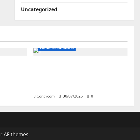
Uncategorized
Notícias de Entidades
Notícias Sindicais
se diz
Sob pressão popular e do
istros do
governo, Alcolumbre mira
votação da PEC da 6×1 só depois
das eleições
Contricom
30/07/2026
0
r AF themes.