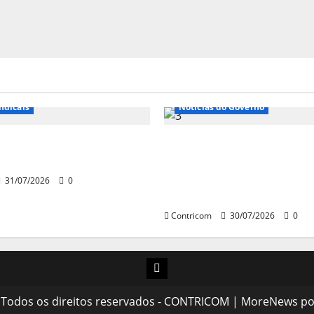
e Entidades
Notícias de Entidades
ndicais
Notícias do Governo
 sobre fim da escala de
Ministro da Previdência 
6×1 continua em agosto
disposto a procurar min
STF para alertar sobre a
31/07/2026
0
pejotização
Contricom
30/07/2026
0
Instagram
 Todos os direitos reservados - CONTRICOM
|
MoreNews
po