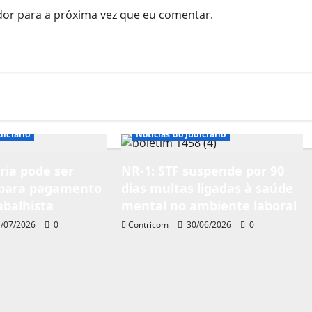
dor para a próxima vez que eu comentar.
diciário
Notícias do Judiciário
ia pode ser
NR-1: STF suspende por 90
para pagamento
dias multas ligadas à saúde
abalhista
mental no ambiente laboral
/07/2026
0
Contricom
30/06/2026
0