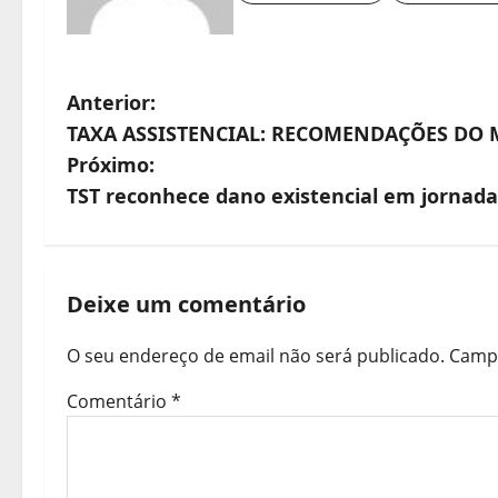
N
Anterior:
TAXA ASSISTENCIAL: RECOMENDAÇÕES DO 
a
Próximo:
v
TST reconhece dano existencial em jornada 
e
g
Deixe um comentário
a
ç
O seu endereço de email não será publicado.
Campo
ã
Comentário
*
o
d