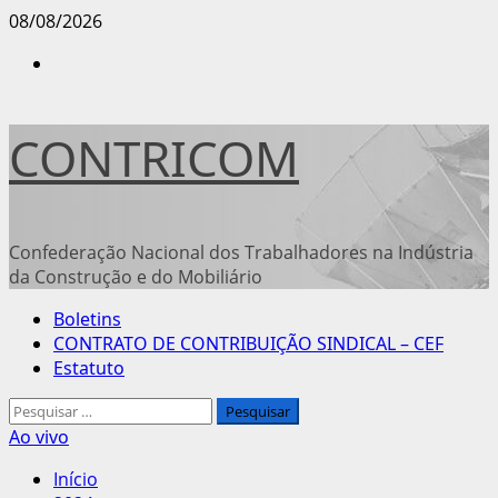
Avançar
08/08/2026
para
Instagram
o
conteúdo
CONTRICOM
Confederação Nacional dos Trabalhadores na Indústria
da Construção e do Mobiliário
Menu
Boletins
principal
CONTRATO DE CONTRIBUIÇÃO SINDICAL – CEF
Estatuto
Pesquisar
por:
Ao vivo
Início