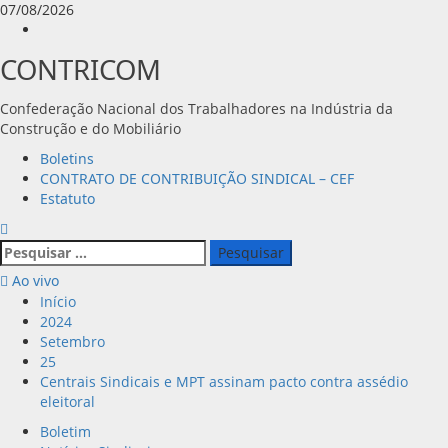
Avançar
07/08/2026
para
Instagram
o
CONTRICOM
conteúdo
Confederação Nacional dos Trabalhadores na Indústria da
Construção e do Mobiliário
Menu
Boletins
principal
CONTRATO DE CONTRIBUIÇÃO SINDICAL – CEF
Estatuto
Pesquisar
por:
Ao vivo
Início
2024
Setembro
25
Centrais Sindicais e MPT assinam pacto contra assédio
eleitoral
Boletim