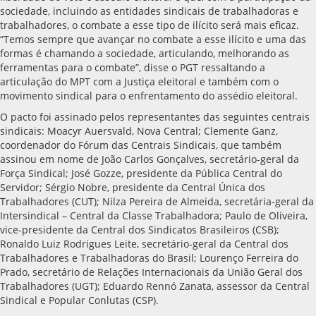
sociedade, incluindo as entidades sindicais de trabalhadoras e
trabalhadores, o combate a esse tipo de ilícito será mais eficaz.
“Temos sempre que avançar no combate a esse ilícito e uma das
formas é chamando a sociedade, articulando, melhorando as
ferramentas para o combate”, disse o PGT ressaltando a
articulação do MPT com a Justiça eleitoral e também com o
movimento sindical para o enfrentamento do assédio eleitoral.
O pacto foi assinado pelos representantes das seguintes centrais
sindicais: Moacyr Auersvald, Nova Central; Clemente Ganz,
coordenador do Fórum das Centrais Sindicais, que também
assinou em nome de João Carlos Gonçalves, secretário-geral da
Força Sindical; José Gozze, presidente da Pública Central do
Servidor; Sérgio Nobre, presidente da Central Única dos
Trabalhadores (CUT); Nilza Pereira de Almeida, secretária-geral da
Intersindical – Central da Classe Trabalhadora; Paulo de Oliveira,
vice-presidente da Central dos Sindicatos Brasileiros (CSB);
Ronaldo Luiz Rodrigues Leite, secretário-geral da Central dos
Trabalhadores e Trabalhadoras do Brasil; Lourenço Ferreira do
Prado, secretário de Relações Internacionais da União Geral dos
Trabalhadores (UGT); Eduardo Rennó Zanata, assessor da Central
Sindical e Popular Conlutas (CSP).