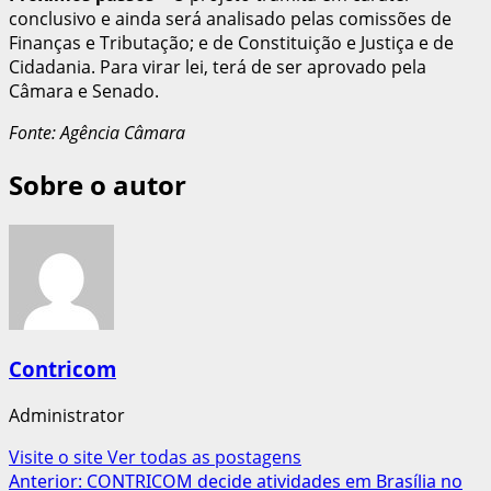
conclusivo e ainda será analisado pelas comissões de
Finanças e Tributação; e de Constituição e Justiça e de
Cidadania. Para virar lei, terá de ser aprovado pela
Câmara e Senado.
Fonte: Agência Câmara
Sobre o autor
Contricom
Administrator
Visite o site
Ver todas as postagens
Navegação
Anterior:
CONTRICOM decide atividades em Brasília no