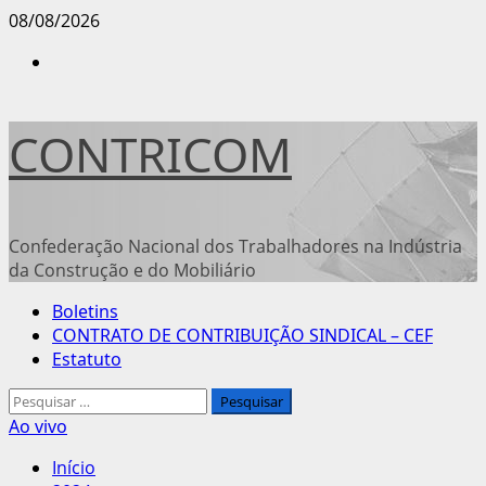
Avançar
08/08/2026
para
Instagram
o
conteúdo
CONTRICOM
Confederação Nacional dos Trabalhadores na Indústria
da Construção e do Mobiliário
Menu
Boletins
principal
CONTRATO DE CONTRIBUIÇÃO SINDICAL – CEF
Estatuto
Pesquisar
por:
Ao vivo
Início