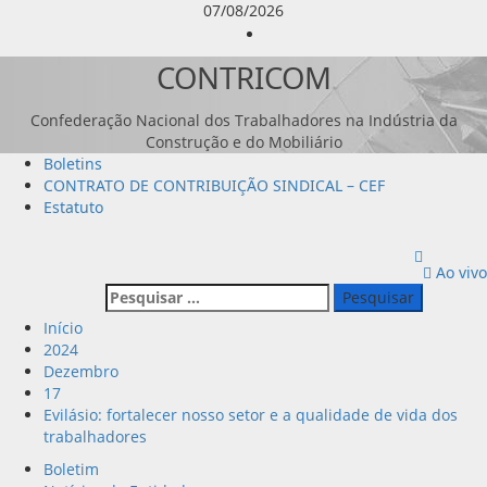
Avançar
07/08/2026
para
Instagram
o
CONTRICOM
conteúdo
Confederação Nacional dos Trabalhadores na Indústria da
Construção e do Mobiliário
Menu
Boletins
principal
CONTRATO DE CONTRIBUIÇÃO SINDICAL – CEF
Estatuto
Ao vivo
Pesquisar
por:
Início
2024
Dezembro
17
Evilásio: fortalecer nosso setor e a qualidade de vida dos
trabalhadores
Boletim