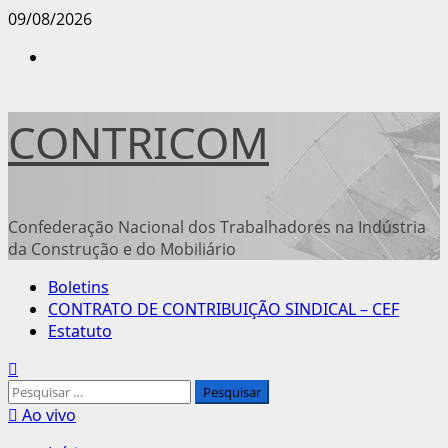
Avançar
09/08/2026
para
Instagram
o
conteúdo
CONTRICOM
Confederação Nacional dos Trabalhadores na Indústria
da Construção e do Mobiliário
Menu
Boletins
principal
CONTRATO DE CONTRIBUIÇÃO SINDICAL – CEF
Estatuto
Pesquisar
por:
Ao vivo