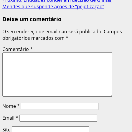
Próximo:
Entidades condenam decisão de Gilmar
artigos
Mendes que suspende ações de “pejotização”
Deixe um comentário
O seu endereço de email não será publicado.
Campos
obrigatórios marcados com
*
Comentário
*
Nome
*
Email
*
Site