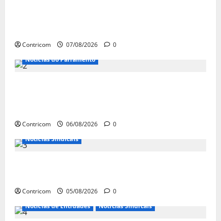
FETRACONSPAR PROMOVE DEBATE SOBRE
NR 01, QUE TRATA DE RISCOS
PSICOSSOCIAIS NOS LOCAIS DE TRABALHO
Contricom
07/08/2026
0
Notícias do Parlamento
Congresso retorna com dúvidas sobre PEC
da jornada de trabalho e prioridade para
pautas do agro
Contricom
06/08/2026
0
Notícias Sindicais
Centrais Sindicais alinham panfletagem
para o Dia Nacional de Luta
Contricom
05/08/2026
0
Notícias de Entidades
Notícias Sindicais