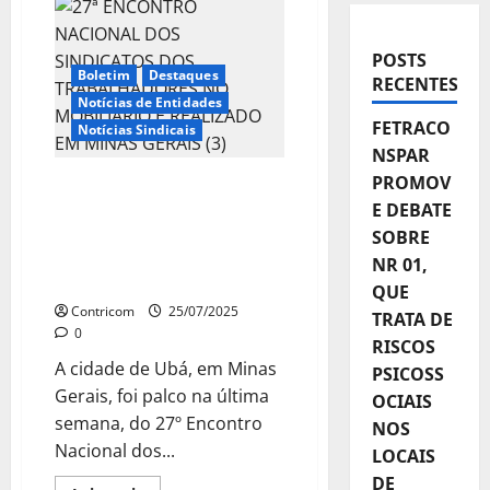
POSTS
Boletim
Destaques
RECENTES
Notícias de Entidades
FETRACO
Notícias Sindicais
NSPAR
PROMOV
27ª ENCONTRO NACIONAL
DOS SINDICATOS DOS
E DEBATE
TRABALHADORES NO
SOBRE
MOBILIÁRIO É REALIZADO
NR 01,
EM MINAS GERAIS
QUE
Contricom
25/07/2025
TRATA DE
0
RISCOS
A cidade de Ubá, em Minas
PSICOSS
Gerais, foi palco na última
OCIAIS
semana, do 27º Encontro
NOS
Nacional dos...
LOCAIS
DE