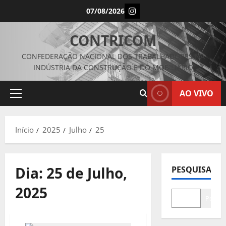
Avançar
Instagram
07/08/2026
para
o
CONTRICOM
conteúdo
CONFEDERAÇÃO NACIONAL DOS TRABALHADORES NA
INDÚSTRIA DA CONSTRUÇÃO E DO MOBILIÁRIO
AO VIVO
Menu
principal
Início
2025
Julho
25
Dia:
25 de Julho,
PESQUISAR
2025
Pesqui