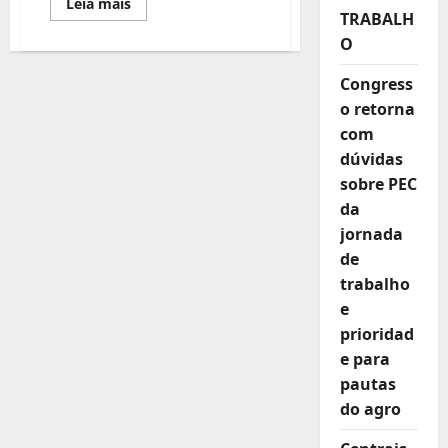
Leia
Leia mais
mais
TRABALH
sobre
O
27ª
ENCONTRO
NACIONAL
Congress
DOS
SINDICATOS
o retorna
DOS
TRABALHADORES
com
NO
MOBILIÁRIO
dúvidas
É
sobre PEC
REALIZADO
EM
da
MINAS
GERAIS
jornada
de
trabalho
e
prioridad
e para
pautas
do agro