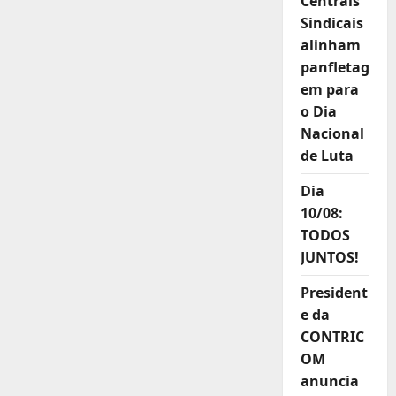
Centrais
Sindicais
alinham
panfletag
em para
o Dia
Nacional
de Luta
Dia
10/08:
TODOS
JUNTOS!
President
e da
CONTRIC
OM
anuncia