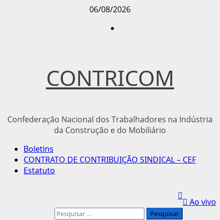
Avançar
06/08/2026
para
Instagram
o
conteúdo
CONTRICOM
Confederação Nacional dos Trabalhadores na Indústria
da Construção e do Mobiliário
Menu
Boletins
principal
CONTRATO DE CONTRIBUIÇÃO SINDICAL – CEF
Estatuto
Ao vivo
Pesquisar