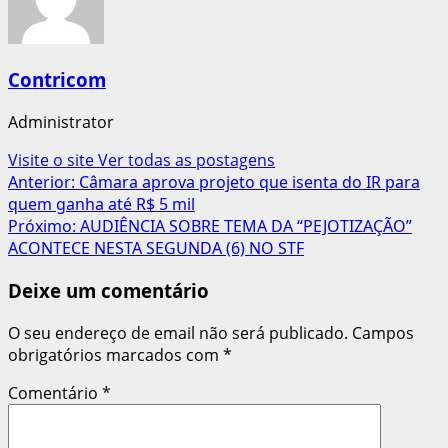
Contricom
Administrator
Visite o site
Ver todas as postagens
Navegação
Anterior:
Câmara aprova projeto que isenta do IR para
quem ganha até R$ 5 mil
de
Próximo:
AUDIÊNCIA SOBRE TEMA DA “PEJOTIZAÇÃO”
artigos
ACONTECE NESTA SEGUNDA (6) NO STF
Deixe um comentário
O seu endereço de email não será publicado.
Campos
obrigatórios marcados com
*
Comentário
*