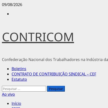
Avançar
09/08/2026
para
Instagram
o
conteúdo
CONTRICOM
Confederação Nacional dos Trabalhadores na Indústria da
Menu
Boletins
principal
CONTRATO DE CONTRIBUIÇÃO SINDICAL – CEF
Estatuto
Pesquisar
por:
Ao vivo
Início