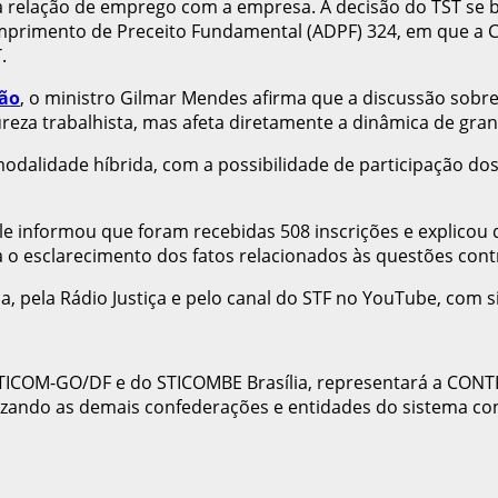
ou a relação de emprego com a empresa. A decisão do TST 
primento de Preceito Fundamental (ADPF) 324, em que a Co
.
ção
, o ministro Gilmar Mendes afirma que a discussão sobre
reza trabalhista, mas afeta diretamente a dinâmica de gra
modalidade híbrida, com a possibilidade de participação do
Ele informou que foram recebidas 508 inscrições e explicou 
ra o esclarecimento dos fatos relacionados às questões con
ça, pela Rádio Justiça e pelo canal do STF no YouTube, com 
TICOM-GO/DF e do STICOMBE Brasília, representará a CONTR
lizando as demais confederações e entidades do sistema con