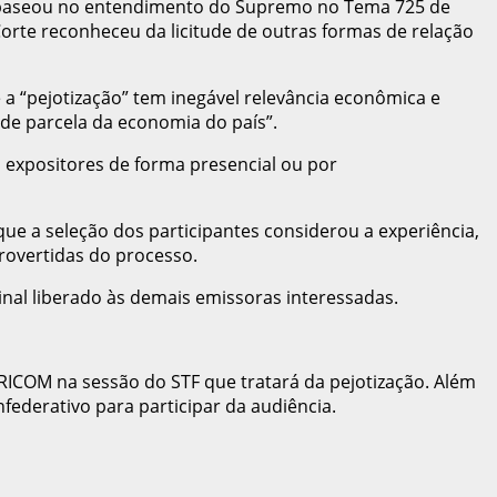
se baseou no entendimento do Supremo no Tema 725 de
rte reconheceu da licitude de outras formas de relação
 a “pejotização” tem inegável relevância econômica e
nde parcela da economia do país”.
s expositores de forma presencial ou por
que a seleção dos participantes considerou a experiência,
trovertidas do processo.
sinal liberado às demais emissoras interessadas.
ICOM na sessão do STF que tratará da pejotização. Além
federativo para participar da audiência.