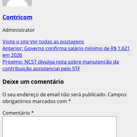
Contricom
Administrator
Visite o site
Ver todas as postagens
Navegação
Anterior:
Governo confirma salário mínimo de R$ 1.621
em 2026
de
Próximo:
NCST divulga nota sobre manutenção da
artigos
contribuição assistencial pelo STF
Deixe um comentário
O seu endereço de email não será publicado.
Campos
obrigatórios marcados com
*
Comentário
*