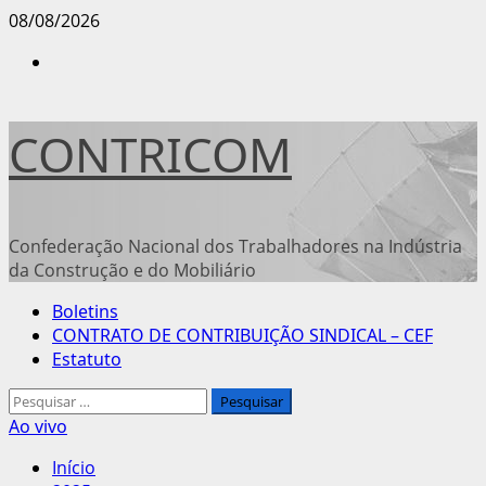
Avançar
08/08/2026
para
Instagram
o
conteúdo
CONTRICOM
Confederação Nacional dos Trabalhadores na Indústria
da Construção e do Mobiliário
Menu
Boletins
principal
CONTRATO DE CONTRIBUIÇÃO SINDICAL – CEF
Estatuto
Pesquisar
por:
Ao vivo
Início