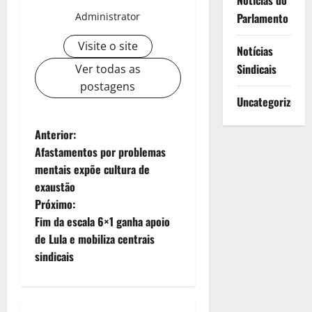
Notícias do
Administrator
Parlamento
Visite o site
Notícias
Sindicais
Ver todas as
postagens
Uncategorized
N
Anterior:
Afastamentos por problemas
a
mentais expõe cultura de
exaustão
v
Próximo:
e
Fim da escala 6×1 ganha apoio
de Lula e mobiliza centrais
g
sindicais
a