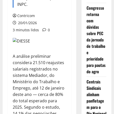
INPC.
Congresso
retorna
Contricom
com
20/01/2026
dúvidas
3 minutos lidos
0
sobre PEC
da jornada
de trabalho
e
A análise preliminar
prioridade
considera 21.510 reajustes
para pautas
salariais registrados no
do agro
sistema Mediador, do
Centrais
Ministério do Trabalho e
Sindicais
Emprego, até 12 de janeiro
alinham
deste ano — cerca de 80%
panfletage
do total esperado para
m para o
2025. Segundo o estudo,
Dia Nacional
14,1% das negociações