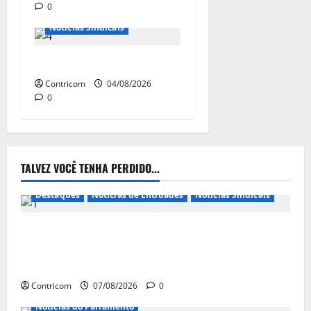
0
Notícias de Entidades
Notícias Sindicais
Dia 10/08: TODOS JUNTOS!
Contricom
04/08/2026
0
TALVEZ VOCÊ TENHA PERDIDO...
Destaques
Notícias de Entidades
Notícias Sindicais
FETRACONSPAR PROMOVE DEBATE SOBRE NR 01,
QUE TRATA DE RISCOS PSICOSSOCIAIS NOS LOCAIS
DE TRABALHO
Contricom
07/08/2026
0
Notícias do Parlamento