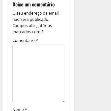
ç
Deixe um comentário
ã
O seu endereço de email
o
não será publicado.
Campos obrigatórios
d
marcados com
*
e
Comentário
*
a
r
t
i
g
o
Nome
*