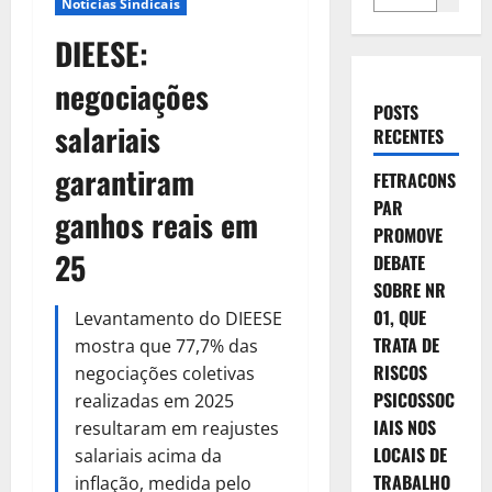
Notícias Sindicais
DIEESE:
negociações
POSTS
salariais
RECENTES
garantiram
FETRACONS
PAR
ganhos reais em
PROMOVE
25
DEBATE
SOBRE NR
01, QUE
Levantamento do DIEESE
TRATA DE
mostra que 77,7% das
RISCOS
negociações coletivas
PSICOSSOC
realizadas em 2025
IAIS NOS
resultaram em reajustes
LOCAIS DE
salariais acima da
TRABALHO
inflação, medida pelo