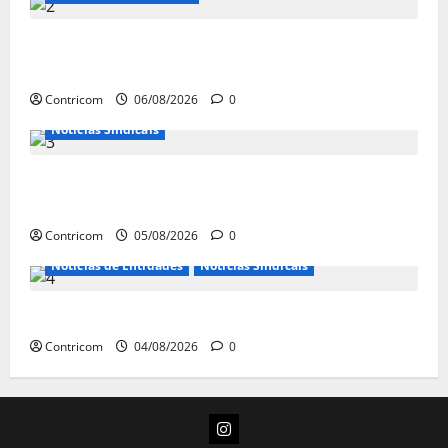
Congresso retorna com dúvidas sobre PEC da
jornada de trabalho e prioridade para pautas do agro
Contricom
06/08/2026
0
Notícias Sindicais
Centrais Sindicais alinham panfletagem para o Dia
Nacional de Luta
Contricom
05/08/2026
0
Notícias de Entidades
Notícias Sindicais
Dia 10/08: TODOS JUNTOS!
Contricom
04/08/2026
0
Instagram