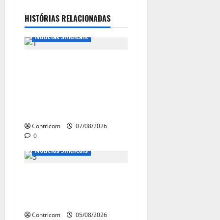
Destaques
HISTÓRIAS RELACIONADAS
Notícias de Entidades
Notícias Sindicais
FETRACONSPAR PROMOVE
DEBATE SOBRE NR 01, QUE
TRATA DE RISCOS
PSICOSSOCIAIS NOS LOCAIS
DE TRABALHO
Contricom
07/08/2026
0
Notícias Sindicais
Centrais Sindicais alinham
panfletagem para o Dia
Nacional de Luta
Contricom
05/08/2026