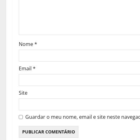
e
a
r
Nome
*
t
i
Email
*
g
o
Site
s
Guardar o meu nome, email e site neste navega