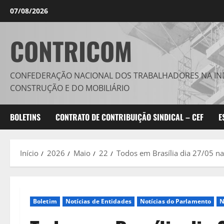
Avançar
07/08/2026
para
o
CONTRICOM
conteúdo
CONFEDERAÇÃO NACIONAL DOS TRABALHADORES NA IN
CONSTRUÇÃO E DO MOBILIÁRIO
BOLETINS
CONTRATO DE CONTRIBUIÇÃO SINDICAL – CEF
E
Início
2026
Maio
22
Todos em Brasília dia 27/05 na
Boletim
Notícias de Entidades
Notícias do Parlamento
N