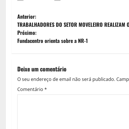
N
Anterior:
TRABALHADORES DO SETOR MOVELEIRO REALIZAM O
a
Próximo:
v
Fundacentro orienta sobre a NR-1
e
g
Deixe um comentário
a
O seu endereço de email não será publicado.
Campo
ç
Comentário
*
ã
o
d