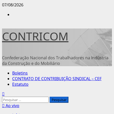
Avançar
07/08/2026
para
Instagram
o
conteúdo
CONTRICOM
Confederação Nacional dos Trabalhadores na Indústria
da Construção e do Mobiliário
Menu
Boletins
principal
CONTRATO DE CONTRIBUIÇÃO SINDICAL – CEF
Estatuto
Pesquisar
por:
Ao vivo