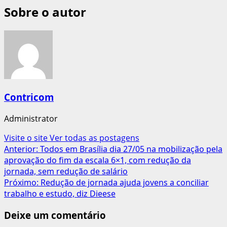
Sobre o autor
Contricom
Administrator
Visite o site
Ver todas as postagens
Navegação
Anterior:
Todos em Brasília dia 27/05 na mobilização pela
aprovação do fim da escala 6×1, com redução da
de
jornada, sem redução de salário
artigos
Próximo:
Redução de jornada ajuda jovens a conciliar
trabalho e estudo, diz Dieese
Deixe um comentário