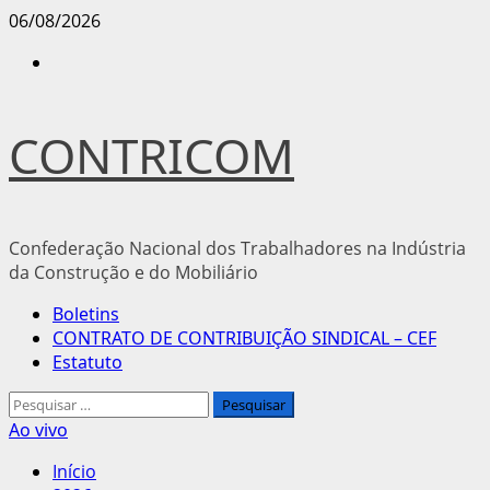
Avançar
06/08/2026
para
Instagram
o
conteúdo
CONTRICOM
Confederação Nacional dos Trabalhadores na Indústria
da Construção e do Mobiliário
Menu
Boletins
principal
CONTRATO DE CONTRIBUIÇÃO SINDICAL – CEF
Estatuto
Pesquisar
por:
Ao vivo
Início