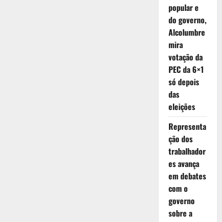
popular e
do governo,
Alcolumbre
mira
votação da
PEC da 6×1
só depois
das
eleições
Representa
ção dos
trabalhador
es avança
em debates
com o
governo
sobre a