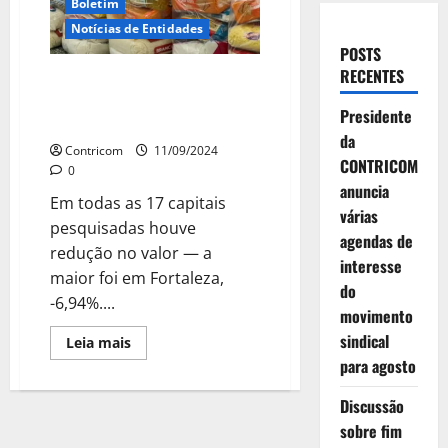
Boletim
Notícias de Entidades
POSTS
RECENTES
Preço da cesta básica cai pelo
segundo mês seguido, aponta
Presidente
Dieese
da
Contricom
11/09/2024
CONTRICOM
0
anuncia
Em todas as 17 capitais
várias
pesquisadas houve
agendas de
redução no valor — a
interesse
maior foi em Fortaleza,
do
-6,94%....
movimento
sindical
Leia
Leia mais
mais
para agosto
sobre
Preço
da
Discussão
cesta
básica
sobre fim
cai