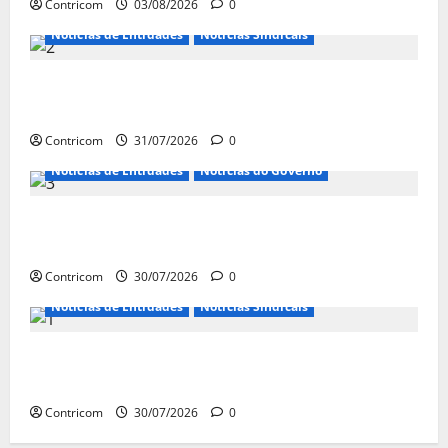
Contricom
03/08/2026
0
Notícias de Entidades
Notícias Sindicais
Discussão sobre fim da escala de trabalho 6×1
continua em agosto
Contricom
31/07/2026
0
Notícias de Entidades
Notícias do Governo
Ministro da Previdência se diz disposto a procurar
ministros do STF para alertar sobre a pejotização
Contricom
30/07/2026
0
Notícias de Entidades
Notícias Sindicais
Sob pressão popular e do governo, Alcolumbre mira
votação da PEC da 6×1 só depois das eleições
Contricom
30/07/2026
0