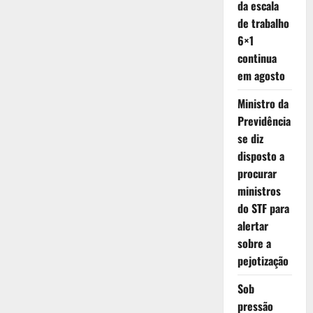
pelo
da escala
segundo
de trabalho
mês
seguido,
6×1
aponta
Dieese
continua
em agosto
Ministro da
Previdência
se diz
disposto a
procurar
ministros
do STF para
alertar
sobre a
pejotização
Sob
pressão