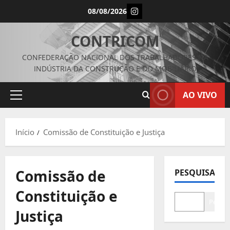
Avançar
Instagram
08/08/2026
para
o
CONTRICOM
conteúdo
CONFEDERAÇÃO NACIONAL DOS TRABALHADORES NA
INDÚSTRIA DA CONSTRUÇÃO E DO MOBILIÁRIO
AO VIVO
Menu
principal
Início
Comissão de Constituição e Justiça
Comissão de
PESQUISAR
Constituição e
Pesqui
Justiça