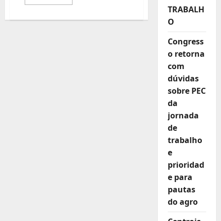
mais
TRABALH
sobre
Comissão
O
aprova
adicional
de
Congress
insalubridade
a
o retorna
trabalhador
que
com
apresentar
dúvidas
laudo
técnico
sobre PEC
da
jornada
de
trabalho
e
prioridad
e para
pautas
do agro