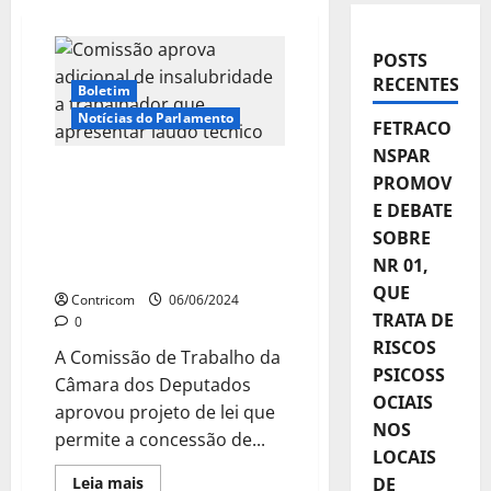
POSTS
RECENTES
Boletim
Notícias do Parlamento
FETRACO
NSPAR
Comissão aprova
PROMOV
adicional de
E DEBATE
insalubridade a
SOBRE
trabalhador que
NR 01,
apresentar laudo técnico
QUE
Contricom
06/06/2024
TRATA DE
0
RISCOS
A Comissão de Trabalho da
PSICOSS
Câmara dos Deputados
OCIAIS
aprovou projeto de lei que
NOS
permite a concessão de...
LOCAIS
Leia
Leia mais
DE