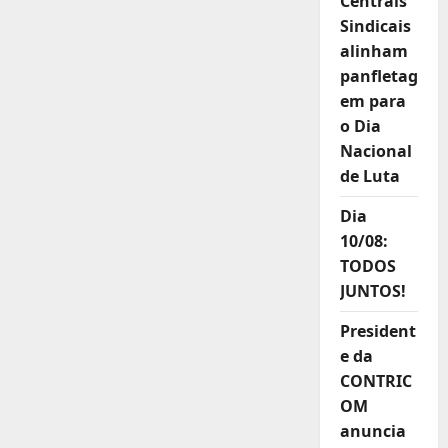
Centrais
Sindicais
alinham
panfletag
em para
o Dia
Nacional
de Luta
Dia
10/08:
TODOS
JUNTOS!
President
e da
CONTRIC
OM
anuncia