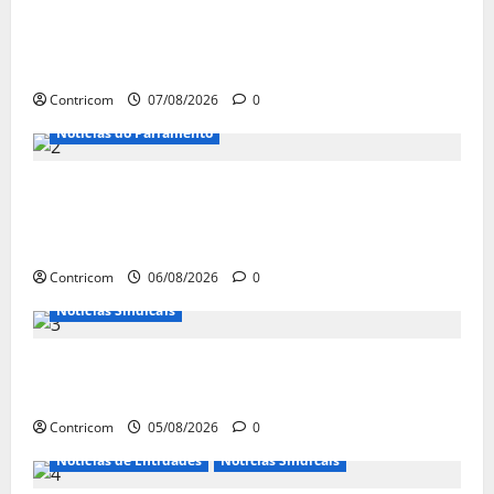
FETRACONSPAR PROMOVE DEBATE SOBRE
NR 01, QUE TRATA DE RISCOS
PSICOSSOCIAIS NOS LOCAIS DE TRABALHO
Contricom
07/08/2026
0
Notícias do Parlamento
Congresso retorna com dúvidas sobre PEC
da jornada de trabalho e prioridade para
pautas do agro
Contricom
06/08/2026
0
Notícias Sindicais
Centrais Sindicais alinham panfletagem
para o Dia Nacional de Luta
Contricom
05/08/2026
0
Notícias de Entidades
Notícias Sindicais