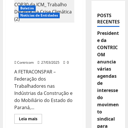
Boletim
POSTS
Notícias de Entidades
RECENTES
FETRACONSPAR participa
President
da Cúpula Sindical Pré-
e da
COP30 da ICM: Trabalho
CONTRIC
Decente na Crise
OM
Climática
anuncia
Contricom
27/03/2025
0
várias
A FETRACONSPAR –
agendas
Federação dos
de
Trabalhadores nas
interesse
Indústrias da Construção e
do
do Mobiliário do Estado do
movimen
Paraná,...
to
Leia
sindical
Leia mais
mais
para
sobre