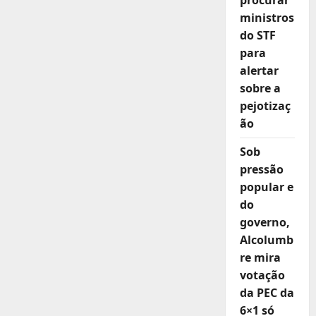
procurar
ministros
do STF
para
alertar
sobre a
pejotizaç
ão
Sob
pressão
popular e
do
governo,
Alcolumb
re mira
votação
da PEC da
6×1 só