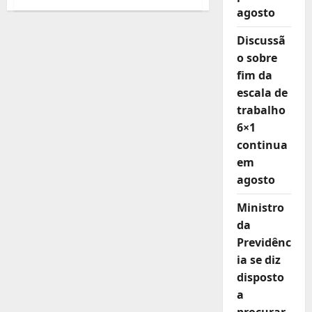
FETRACONSPAR
agosto
participa
da
Cúpula
Discussã
Sindical
Pré-
o sobre
COP30
da
fim da
ICM:
escala de
Trabalho
Decente
trabalho
na
Crise
6×1
Climática
continua
em
agosto
Ministro
da
Previdênc
ia se diz
disposto
a