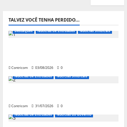
TALVEZ VOCÊ TENHA PERDIDO...
Destaques
Notícias de Entidades
Notícias Sindicais
Presidente da CONTRICOM anuncia várias
agendas de interesse do movimento
sindical para agosto
Contricom
03/08/2026
0
Notícias de Entidades
Notícias Sindicais
Discussão sobre fim da escala de trabalho
6×1 continua em agosto
Contricom
31/07/2026
0
Notícias de Entidades
Notícias do Governo