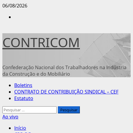
Avançar
06/08/2026
para
Instagram
o
conteúdo
CONTRICOM
Confederação Nacional dos Trabalhadores na Indústria
da Construção e do Mobiliário
Menu
Boletins
principal
CONTRATO DE CONTRIBUIÇÃO SINDICAL – CEF
Estatuto
Pesquisar
por:
Ao vivo
Início