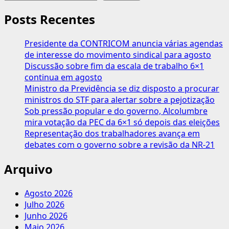
STICOMBE-
Brasília
Posts Recentes
coordena
o
Presidente da CONTRICOM anuncia várias agendas
I
de interesse do movimento sindical para agosto
Encontro
Discussão sobre fim da escala de trabalho 6×1
de
continua em agosto
SST
Ministro da Previdência se diz disposto a procurar
do
ministros do STF para alertar sobre a pejotização
DF
Sob pressão popular e do governo, Alcolumbre
mira votação da PEC da 6×1 só depois das eleições
Representação dos trabalhadores avança em
debates com o governo sobre a revisão da NR-21
Arquivo
Agosto 2026
Julho 2026
Junho 2026
Maio 2026