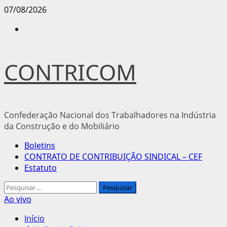
Avançar
07/08/2026
para
Instagram
o
conteúdo
CONTRICOM
Confederação Nacional dos Trabalhadores na Indústria
da Construção e do Mobiliário
Menu
Boletins
principal
CONTRATO DE CONTRIBUIÇÃO SINDICAL – CEF
Estatuto
Pesquisar
por:
Ao vivo
Início