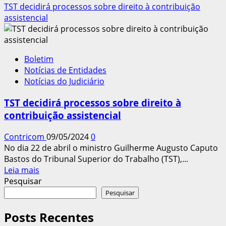
mais
TST decidirá processos sobre direito à contribuição
sobre
assistencial
STF:
Número
de
Boletim
empregados
Notícias de Entidades
não
Notícias do Judiciário
é
critério
TST decidirá processos sobre direito à
para
contribuição assistencial
Criação
de
Contricom
09/05/2024
0
Sindicatos
No dia 22 de abril o ministro Guilherme Augusto Caputo
de
Bastos do Tribunal Superior do Trabalho (TST),...
Micro
Leia
Leia mais
e
mais
Pesquisar
Pequenas
sobre
Pesquisar
Empresas
TST
decidirá
Posts Recentes
processos