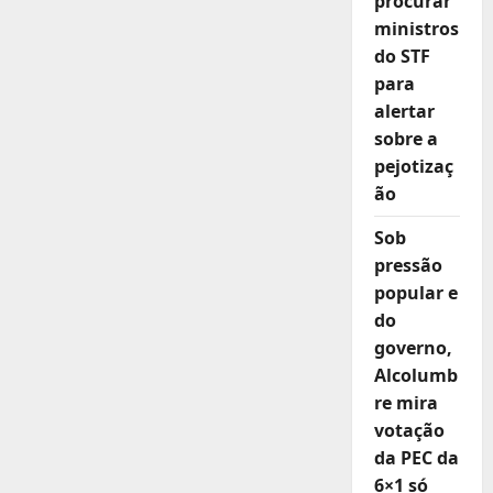
procurar
ministros
do STF
para
alertar
sobre a
pejotizaç
ão
Sob
pressão
popular e
do
governo,
Alcolumb
re mira
votação
da PEC da
6×1 só