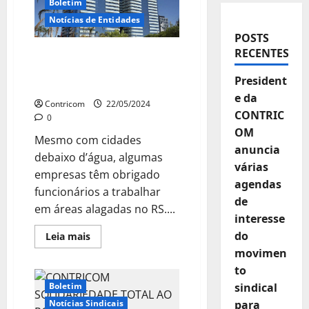
Boletim
Notícias de Entidades
POSTS
RECENTES
MPT recebe denúncias de
violações trabalhistas
President
envolvendo enchentes
e da
Contricom
22/05/2024
CONTRIC
0
OM
Mesmo com cidades
anuncia
debaixo d’água, algumas
várias
empresas têm obrigado
agendas
funcionários a trabalhar
de
em áreas alagadas no RS....
interesse
do
Leia
Leia mais
mais
movimen
sobre
MPT
to
recebe
denúncias
Boletim
sindical
de
violações
Notícias Sindicais
para