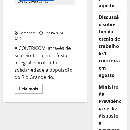
trabalhistas
agosto
envolvendo
enchentes
CONTRICOM:
Discussã
SOLIDARIEDADE TOTAL
o sobre
AO POVO GAÚCHO
fim da
Contricom
06/05/2024
escala de
0
trabalho
A CONTRICOM, através de
6×1
sua Diretoria, manifesta
continua
integral e profunda
em
solidariedade à população
agosto
do Rio Grande do...
Ministro
Leia
Leia mais
mais
da
sobre
CONTRICOM:
Previdênc
SOLIDARIEDADE
ia se diz
TOTAL
AO
disposto
POVO
GAÚCHO
a