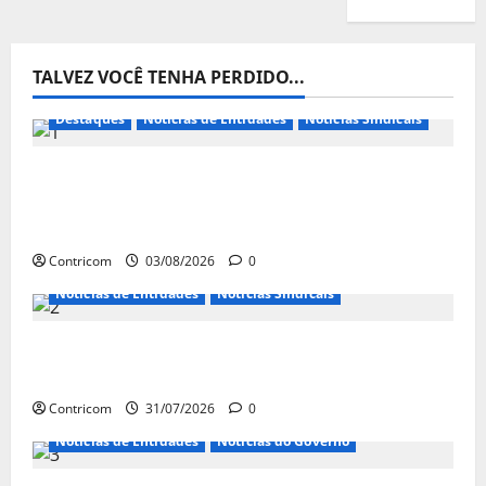
TALVEZ VOCÊ TENHA PERDIDO...
Destaques
Notícias de Entidades
Notícias Sindicais
Presidente da CONTRICOM anuncia várias
agendas de interesse do movimento
sindical para agosto
Contricom
03/08/2026
0
Notícias de Entidades
Notícias Sindicais
Discussão sobre fim da escala de trabalho
6×1 continua em agosto
Contricom
31/07/2026
0
Notícias de Entidades
Notícias do Governo