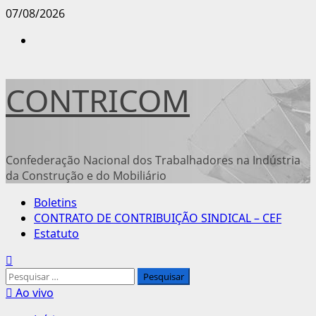
Avançar
07/08/2026
para
Instagram
o
conteúdo
CONTRICOM
Confederação Nacional dos Trabalhadores na Indústria
da Construção e do Mobiliário
Menu
Boletins
principal
CONTRATO DE CONTRIBUIÇÃO SINDICAL – CEF
Estatuto
Pesquisar
por:
Ao vivo