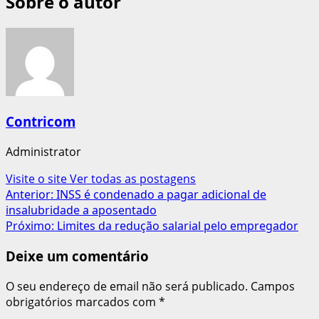
Sobre o autor
Contricom
Administrator
Visite o site
Ver todas as postagens
Navegação
Anterior:
INSS é condenado a pagar adicional de
insalubridade a aposentado
de
Próximo:
Limites da redução salarial pelo empregador
artigos
Deixe um comentário
O seu endereço de email não será publicado.
Campos
obrigatórios marcados com
*