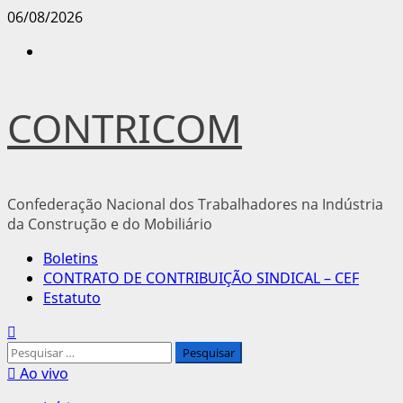
Avançar
06/08/2026
para
Instagram
o
conteúdo
CONTRICOM
Confederação Nacional dos Trabalhadores na Indústria
da Construção e do Mobiliário
Menu
Boletins
principal
CONTRATO DE CONTRIBUIÇÃO SINDICAL – CEF
Estatuto
Pesquisar
por:
Ao vivo