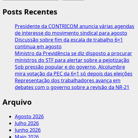
155,9
milhões
Posts Recentes
de
eleitores
Presidente da CONTRICOM anuncia várias agendas
vão
de interesse do movimento sindical para agosto
às
Discussão sobre fim da escala de trabalho 6×1
urnas
continua em agosto
em
Ministro da Previdência se diz disposto a procurar
todo
ministros do STF para alertar sobre a pejotização
País
Sob pressão popular e do governo, Alcolumbre
mira votação da PEC da 6×1 só depois das eleições
Representação dos trabalhadores avança em
debates com o governo sobre a revisão da NR-21
Arquivo
Agosto 2026
Julho 2026
Junho 2026
Maio 2026