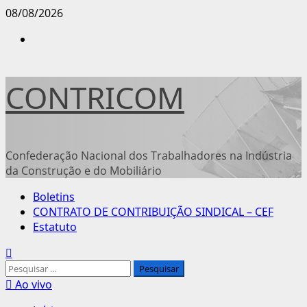
Avançar
08/08/2026
para
Instagram
o
conteúdo
CONTRICOM
Confederação Nacional dos Trabalhadores na Indústria
da Construção e do Mobiliário
Menu
Boletins
principal
CONTRATO DE CONTRIBUIÇÃO SINDICAL – CEF
Estatuto
Pesquisar
por:
Ao vivo