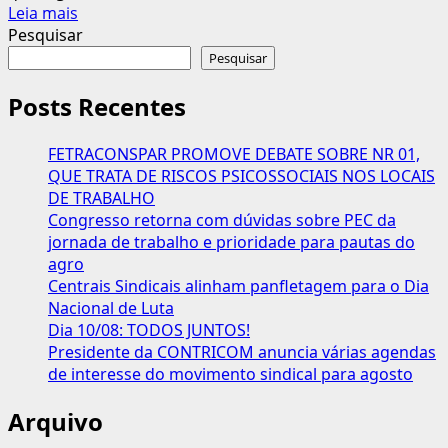
Leia
Leia mais
mais
Pesquisar
sobre
Pesquisar
Pacote
anunciado
Posts Recentes
por
Haddad
FETRACONSPAR PROMOVE DEBATE SOBRE NR 01,
limita
QUE TRATA DE RISCOS PSICOSSOCIAIS NOS LOCAIS
recuperação
DE TRABALHO
do
Congresso retorna com dúvidas sobre PEC da
salário
jornada de trabalho e prioridade para pautas do
mínimo
agro
e
Centrais Sindicais alinham panfletagem para o Dia
corta
Nacional de Luta
abono
Dia 10/08: TODOS JUNTOS!
salarial
Presidente da CONTRICOM anuncia várias agendas
de interesse do movimento sindical para agosto
Arquivo