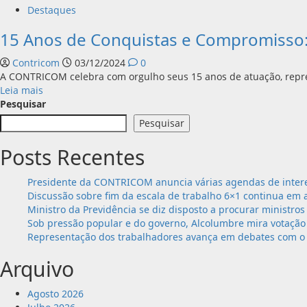
Destaques
15 Anos de Conquistas e Compromisso
Contricom
03/12/2024
0
A CONTRICOM celebra com orgulho seus 15 anos de atuação, repres
Leia
Leia mais
mais
Pesquisar
sobre
Pesquisar
15
Anos
Posts Recentes
de
Conquistas
Presidente da CONTRICOM anuncia várias agendas de intere
e
Discussão sobre fim da escala de trabalho 6×1 continua em 
Compromisso:
Ministro da Previdência se diz disposto a procurar ministros
A
Sob pressão popular e do governo, Alcolumbre mira votação 
História
Representação dos trabalhadores avança em debates com o 
da
CONTRICOM
Arquivo
Agosto 2026