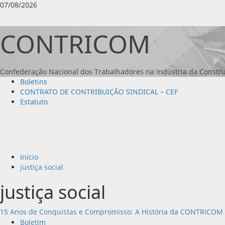
Avançar
07/08/2026
para
o
CONTRICOM
conteúdo
Confederação Nacional dos Trabalhadores na Indústria da Constru
Menu
Boletins
principal
CONTRATO DE CONTRIBUIÇÃO SINDICAL – CEF
Estatuto
Início
justiça social
justiça social
15 Anos de Conquistas e Compromisso: A História da CONTRICOM
Boletim