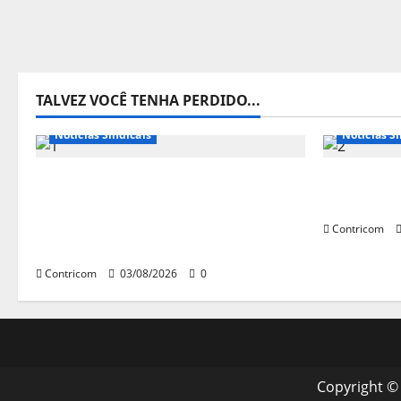
TALVEZ VOCÊ TENHA PERDIDO...
Destaques
Notícias de Entidades
Notícias d
Notícias Sindicais
Notícias Si
Presidente da CONTRICOM
Discussão
anuncia várias agendas de
trabalho 
interesse do movimento sindical
Contricom
para agosto
Contricom
03/08/2026
0
Copyright ©