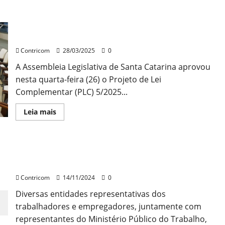
Aprovado novo piso salarial para os trabalhadores
de SC – FETICOM e CONTRICOM presentes!
Contricom
28/03/2025
0
A Assembleia Legislativa de Santa Catarina aprovou
nesta quarta-feira (26) o Projeto de Lei
Complementar (PLC) 5/2025...
Leia
Leia mais
mais
sobre
Aprovado
novo
piso
Evento comemora 15 anos da instituição do piso
salarial
para
estadual de Santa Catarina
os
trabalhadores
Contricom
14/11/2024
0
de
SC
Diversas entidades representativas dos
–
FETICOM
trabalhadores e empregadores, juntamente com
e
CONTRICOM
representantes do Ministério Público do Trabalho,
presentes!