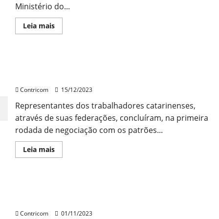
Ministério do...
Leia
Leia mais
mais
sobre
Evento
comemora
15
Trabalhadores de SC: Aumento real de salário
anos
da
Impulsiona a Economia
instituição
do
Contricom
15/12/2023
piso
estadual
Representantes dos trabalhadores catarinenses,
de
Santa
através de suas federações, concluíram, na primeira
Catarina
rodada de negociação com os patrões...
Leia
Leia mais
mais
sobre
Trabalhadores
de
SC:
Acordos Salariais de 2023 superam Inflação em
Aumento
real
78% das negociações
de
salário
Contricom
01/11/2023
Impulsiona