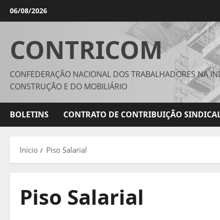
Avançar
06/08/2026
para
o
CONTRICOM
conteúdo
CONFEDERAÇÃO NACIONAL DOS TRABALHADORES NA IN
CONSTRUÇÃO E DO MOBILIÁRIO
BOLETINS
CONTRATO DE CONTRIBUIÇÃO SINDICAL
Início
Piso Salarial
Piso Salarial