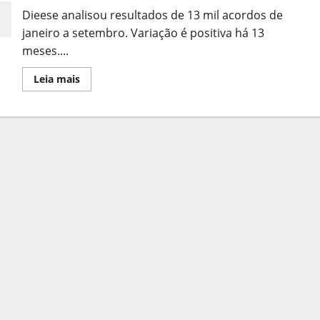
a
Dieese analisou resultados de 13 mil acordos de
Economia
janeiro a setembro. Variação é positiva há 13
meses....
Leia
Leia mais
mais
sobre
Acordos
Salariais
de
2023
superam
Inflação
em
78%
das
negociações