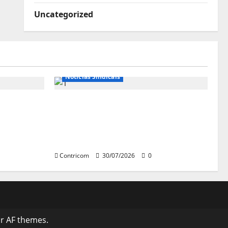
Uncategorized
Notícias de Entidades
Notícias Sindicais
se diz
Sob pressão popular e do
istros do
governo, Alcolumbre mira
votação da PEC da 6×1 só depois
das eleições
Contricom
30/07/2026
0
r AF themes.