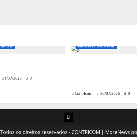
e Entidades
Notícias de Entidades
ndicais
Notícias do Governo
 sobre fim da escala de
Ministro da Previdência 
6×1 continua em agosto
disposto a procurar min
STF para alertar sobre a
31/07/2026
0
pejotização
Contricom
30/07/2026
0
Instagram
 Todos os direitos reservados - CONTRICOM
|
MoreNews
po