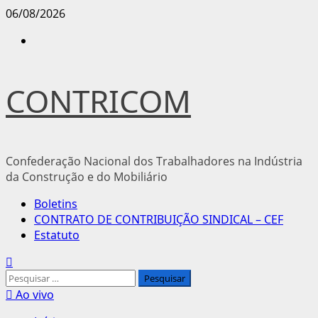
Avançar
06/08/2026
para
Instagram
o
conteúdo
CONTRICOM
Confederação Nacional dos Trabalhadores na Indústria
da Construção e do Mobiliário
Menu
Boletins
principal
CONTRATO DE CONTRIBUIÇÃO SINDICAL – CEF
Estatuto
Pesquisar
por:
Ao vivo