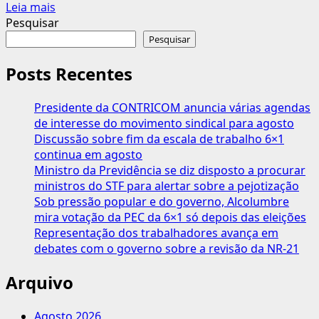
Leia
Leia mais
mais
Pesquisar
sobre
Pesquisar
Governo
prevê
Posts Recentes
mínimo
de
Presidente da CONTRICOM anuncia várias agendas
R$
de interesse do movimento sindical para agosto
1.509
Discussão sobre fim da escala de trabalho 6×1
em
continua em agosto
25:
Ministro da Previdência se diz disposto a procurar
aumento
ministros do STF para alertar sobre a pejotização
de
Sob pressão popular e do governo, Alcolumbre
6,87%
mira votação da PEC da 6×1 só depois das eleições
Representação dos trabalhadores avança em
debates com o governo sobre a revisão da NR-21
Arquivo
Agosto 2026