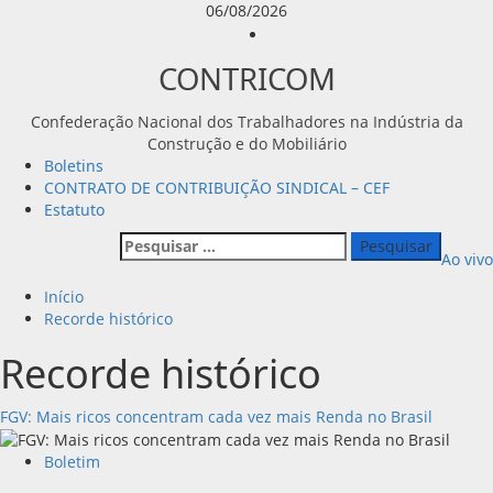
Avançar
06/08/2026
para
Instagram
o
CONTRICOM
conteúdo
Confederação Nacional dos Trabalhadores na Indústria da
Construção e do Mobiliário
Menu
Boletins
principal
CONTRATO DE CONTRIBUIÇÃO SINDICAL – CEF
Estatuto
Pesquisar
Ao vivo
por:
Início
Recorde histórico
Recorde histórico
FGV: Mais ricos concentram cada vez mais Renda no Brasil
Boletim