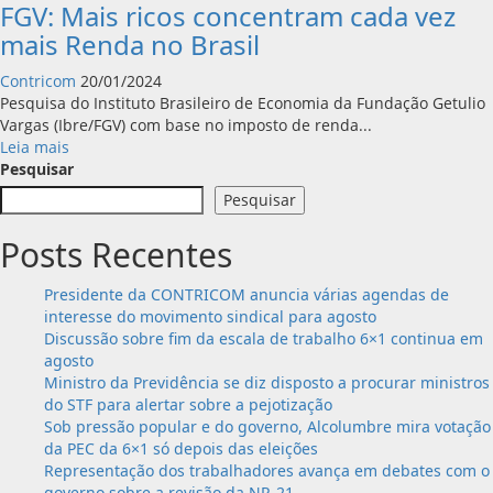
FGV: Mais ricos concentram cada vez
mais Renda no Brasil
Contricom
20/01/2024
Pesquisa do Instituto Brasileiro de Economia da Fundação Getulio
Vargas (Ibre/FGV) com base no imposto de renda...
Leia
Leia mais
mais
Pesquisar
sobre
Pesquisar
FGV:
Mais
Posts Recentes
ricos
concentram
Presidente da CONTRICOM anuncia várias agendas de
cada
interesse do movimento sindical para agosto
vez
Discussão sobre fim da escala de trabalho 6×1 continua em
mais
agosto
Renda
Ministro da Previdência se diz disposto a procurar ministros
no
do STF para alertar sobre a pejotização
Brasil
Sob pressão popular e do governo, Alcolumbre mira votação
da PEC da 6×1 só depois das eleições
Representação dos trabalhadores avança em debates com o
governo sobre a revisão da NR-21