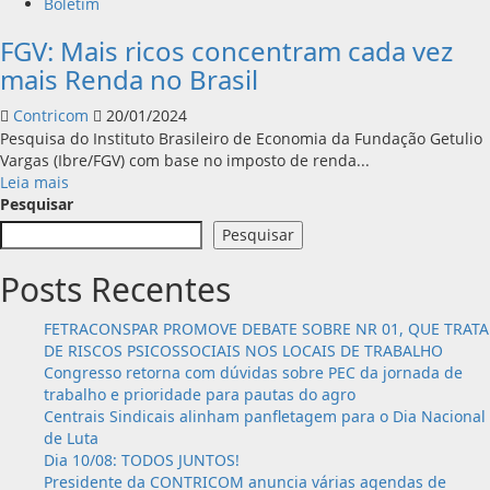
Boletim
FGV: Mais ricos concentram cada vez
mais Renda no Brasil
Contricom
20/01/2024
Pesquisa do Instituto Brasileiro de Economia da Fundação Getulio
Vargas (Ibre/FGV) com base no imposto de renda...
Leia
Leia mais
mais
Pesquisar
sobre
Pesquisar
FGV:
Mais
Posts Recentes
ricos
concentram
FETRACONSPAR PROMOVE DEBATE SOBRE NR 01, QUE TRATA
cada
DE RISCOS PSICOSSOCIAIS NOS LOCAIS DE TRABALHO
vez
Congresso retorna com dúvidas sobre PEC da jornada de
mais
trabalho e prioridade para pautas do agro
Renda
Centrais Sindicais alinham panfletagem para o Dia Nacional
no
de Luta
Brasil
Dia 10/08: TODOS JUNTOS!
Presidente da CONTRICOM anuncia várias agendas de