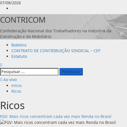
Avançar
07/08/2026
para
Instagram
o
CONTRICOM
conteúdo
Confederação Nacional dos Trabalhadores na Indústria da
Construção e do Mobiliário
Menu
Boletins
principal
CONTRATO DE CONTRIBUIÇÃO SINDICAL – CEF
Estatuto
Pesquisar
por:
Ao vivo
Início
Ricos
Ricos
FGV: Mais ricos concentram cada vez mais Renda no Brasil