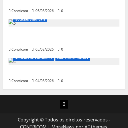
jornada de trabalho e prioridade para pautas do agro
Contricom
06/08/2026
0
Notícias Sindicais
Centrais Sindicais alinham panfletagem para o Dia
Nacional de Luta
Contricom
05/08/2026
0
Notícias de Entidades
Notícias Sindicais
Dia 10/08: TODOS JUNTOS!
Contricom
04/08/2026
0
Instagram
Copyright © Todos os direitos reservados -
CONTRICOM
|
MoreNews
por AF themes.