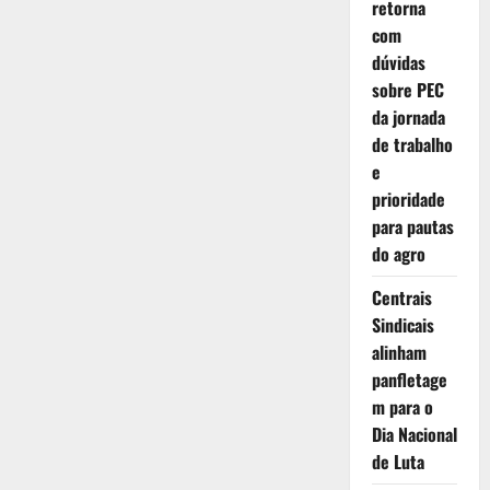
retorna
em
complicação
com
no
parto
dúvidas
sobre PEC
da jornada
de trabalho
e
prioridade
para pautas
do agro
Centrais
Sindicais
alinham
panfletage
m para o
Dia Nacional
de Luta