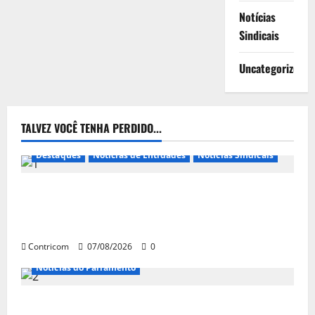
Notícias
Sindicais
Uncategorized
TALVEZ VOCÊ TENHA PERDIDO...
Destaques
Notícias de Entidades
Notícias Sindicais
FETRACONSPAR PROMOVE DEBATE SOBRE NR 01,
QUE TRATA DE RISCOS PSICOSSOCIAIS NOS LOCAIS
DE TRABALHO
Contricom
07/08/2026
0
Notícias do Parlamento
Congresso retorna com dúvidas sobre PEC da