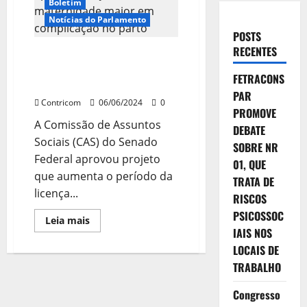
Boletim
Notícias do Parlamento
POSTS
RECENTES
Comissão do Senado aprova
licença-maternidade maior em
FETRACONS
complicação no parto
PAR
Contricom
06/06/2024
0
PROMOVE
A Comissão de Assuntos
DEBATE
Sociais (CAS) do Senado
SOBRE NR
Federal aprovou projeto
01, QUE
que aumenta o período da
TRATA DE
licença...
RISCOS
PSICOSSOC
Leia
Leia mais
mais
IAIS NOS
sobre
Comissão
LOCAIS DE
do
TRABALHO
Senado
aprova
licença-
Congresso
maternidade
maior