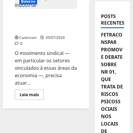
Boletim
POSTS
Dieese subsidia debate
RECENTES
sobre a nova política
industrial
FETRACO
Contricom
05/07/2024
NSPAR
0
PROMOV
O movimento sindical —
E DEBATE
em particular os setores
SOBRE
vinculados à essas áreas da
NR 01,
economia —, precisa
QUE
atuar...
TRATA DE
RISCOS
Leia
Leia mais
mais
PSICOSS
sobre
Dieese
OCIAIS
subsidia
debate
NOS
sobre
a
LOCAIS
nova
DE
política