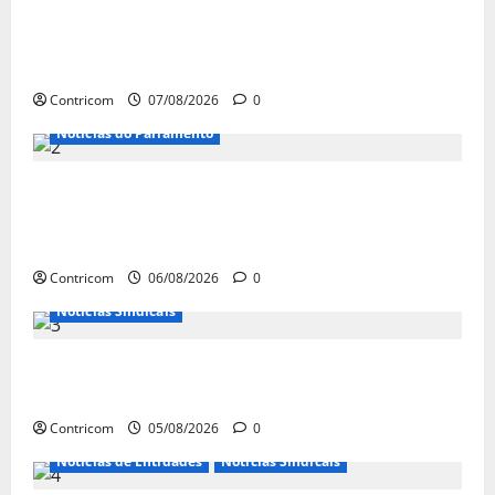
FETRACONSPAR PROMOVE DEBATE SOBRE
NR 01, QUE TRATA DE RISCOS
PSICOSSOCIAIS NOS LOCAIS DE TRABALHO
Contricom
07/08/2026
0
Notícias do Parlamento
Congresso retorna com dúvidas sobre PEC
da jornada de trabalho e prioridade para
pautas do agro
Contricom
06/08/2026
0
Notícias Sindicais
Centrais Sindicais alinham panfletagem
para o Dia Nacional de Luta
Contricom
05/08/2026
0
Notícias de Entidades
Notícias Sindicais