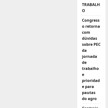
industrial
TRABALH
O
Congress
o retorna
com
dúvidas
sobre PEC
da
jornada
de
trabalho
e
prioridad
e para
pautas
do agro