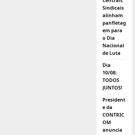
Centrais
Sindicais
alinham
panfletag
em para
o Dia
Nacional
de Luta
Dia
10/08:
TODOS
JUNTOS!
President
e da
CONTRIC
OM
anuncia