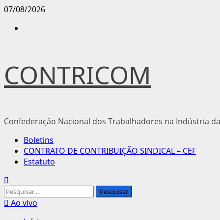
Avançar
07/08/2026
para
Instagram
o
conteúdo
CONTRICOM
Confederação Nacional dos Trabalhadores na Indústria da
Menu
Boletins
principal
CONTRATO DE CONTRIBUIÇÃO SINDICAL – CEF
Estatuto
Pesquisar
por:
Ao vivo