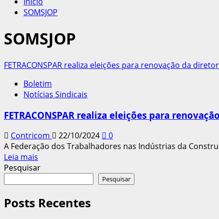
Início
SOMSJOP
SOMSJOP
FETRACONSPAR realiza eleições para renovação da diretor
Boletim
Notícias Sindicais
FETRACONSPAR realiza eleições para renovação 
Contricom
22/10/2024
0
A Federação dos Trabalhadores nas Indústrias da Constru
Leia
Leia mais
mais
Pesquisar
sobre
Pesquisar
FETRACONSPAR
realiza
Posts Recentes
eleições