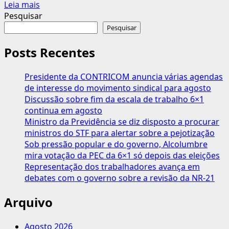
Leia
Leia mais
mais
Pesquisar
sobre
Pesquisar
Ministro
do
Posts Recentes
Trabalho
cobra
Presidente da CONTRICOM anuncia várias agendas
empresas
de interesse do movimento sindical para agosto
para
Discussão sobre fim da escala de trabalho 6×1
melhorarem
continua em agosto
Média
Ministro da Previdência se diz disposto a procurar
Salarial
ministros do STF para alertar sobre a pejotização
Sob pressão popular e do governo, Alcolumbre
mira votação da PEC da 6×1 só depois das eleições
Representação dos trabalhadores avança em
debates com o governo sobre a revisão da NR-21
Arquivo
Agosto 2026