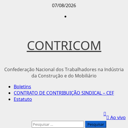
Avançar
07/08/2026
para
Instagram
o
conteúdo
CONTRICOM
Confederação Nacional dos Trabalhadores na Indústria
da Construção e do Mobiliário
Menu
Boletins
principal
CONTRATO DE CONTRIBUIÇÃO SINDICAL – CEF
Estatuto
Ao vivo
Pesquisar