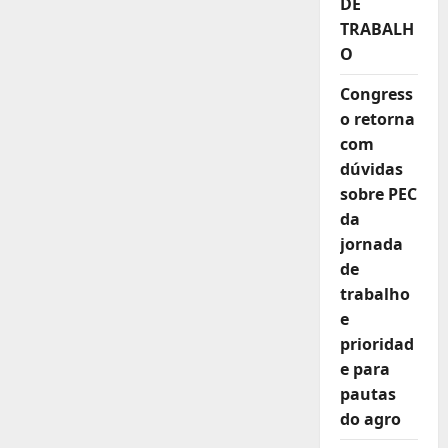
DE
teve
685
TRABALH
milhões
de
O
acessos
e
14
Congress
milhões
o retorna
de
novos
com
usuários
em
dúvidas
23
sobre PEC
da
jornada
de
trabalho
e
prioridad
e para
pautas
do agro