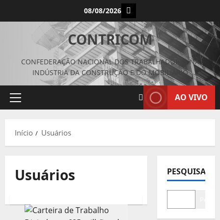
Avançar
Instagram
08/08/2026
para
o
CONTRICOM
conteúdo
CONFEDERAÇÃO NACIONAL DOS TRABALHADORES NA
INDÚSTRIA DA CONSTRUÇÃO E DO MOBILIÁRIO
AO VIVO
Menu
principal
Início
Usuários
Usuários
PESQUISAR
Pesqui