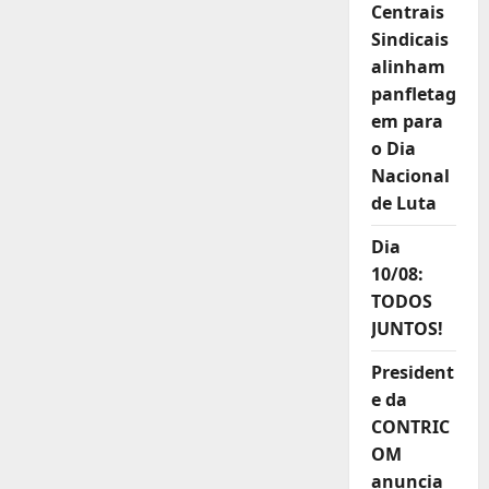
Centrais
Sindicais
alinham
panfletag
em para
o Dia
Nacional
de Luta
Dia
10/08:
TODOS
JUNTOS!
President
e da
CONTRIC
OM
anuncia