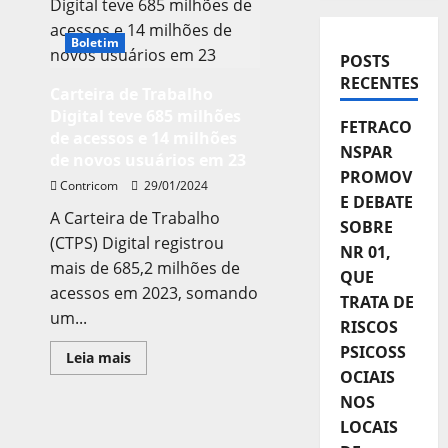
Boletim
POSTS
RECENTES
Carteira de Trabalho
Digital teve 685 milhões
FETRACO
de acessos e 14 milhões
NSPAR
de novos usuários em 23
PROMOV
Contricom
29/01/2024
E DEBATE
A Carteira de Trabalho
SOBRE
(CTPS) Digital registrou
NR 01,
mais de 685,2 milhões de
QUE
acessos em 2023, somando
TRATA DE
um...
RISCOS
PSICOSS
Leia
Leia mais
mais
OCIAIS
sobre
Carteira
NOS
de
LOCAIS
Trabalho
Digital