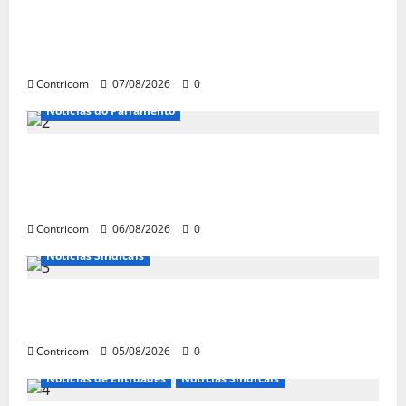
FETRACONSPAR PROMOVE DEBATE SOBRE
NR 01, QUE TRATA DE RISCOS
PSICOSSOCIAIS NOS LOCAIS DE TRABALHO
Contricom
07/08/2026
0
Notícias do Parlamento
Congresso retorna com dúvidas sobre PEC
da jornada de trabalho e prioridade para
pautas do agro
Contricom
06/08/2026
0
Notícias Sindicais
Centrais Sindicais alinham panfletagem
para o Dia Nacional de Luta
Contricom
05/08/2026
0
Notícias de Entidades
Notícias Sindicais