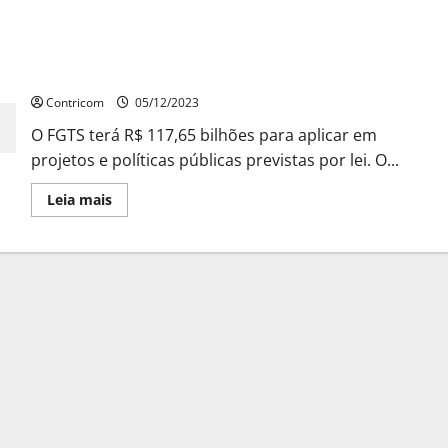
Conselho Curador do FGTS aprova orçamento de
R$ 117,65 bilhões para 2024
Contricom
05/12/2023
O FGTS terá R$ 117,65 bilhões para aplicar em
projetos e políticas públicas previstas por lei. O...
Leia
Leia mais
mais
sobre
Conselho
Curador
do
FGTS
aprova
orçamento
de
R$
117,65
bilhões
para
2024