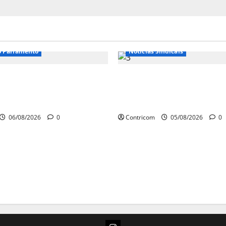
o Parlamento
Notícias Sindicais
o retorna com dúvidas
Centrais Sindicais alin
 da jornada de trabalho
panfletagem para o Dia
ade para pautas do agro
de Luta
06/08/2026
0
Contricom
05/08/2026
0