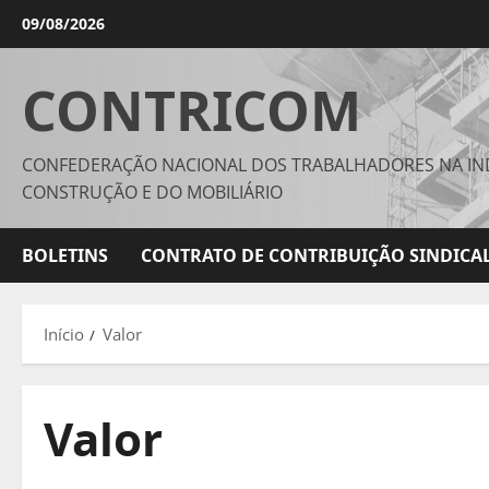
Avançar
09/08/2026
para
o
CONTRICOM
conteúdo
CONFEDERAÇÃO NACIONAL DOS TRABALHADORES NA IN
CONSTRUÇÃO E DO MOBILIÁRIO
BOLETINS
CONTRATO DE CONTRIBUIÇÃO SINDICAL
Início
Valor
Valor