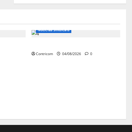
Notícias de Entidades
Notícias Sindicais
ham
Dia 10/08: TODOS JUNTOS!
 Nacional
Contricom
04/08/2026
0