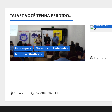
TALVEZ VOCÊ TENHA PERDIDO...
Notícias d
Congress
sobre PEC
Destaques
Notícias de Entidades
e priorid
Notícias Sindicais
Contricom
FETRACONSPAR PROMOVE
DEBATE SOBRE NR 01, QUE TRATA
DE RISCOS PSICOSSOCIAIS NOS
LOCAIS DE TRABALHO
Contricom
07/08/2026
0