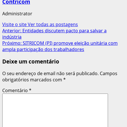
Contricom
Administrator
Visite o site
Ver todas as postagens
Navegação
Anterior:
Entidades discutem pacto para salvar a
indústria
de
Próximo:
SITRICOM (PI) promove eleição unitária com
artigos
ampla participação dos trabalhadores
Deixe um comentário
O seu endereço de email não será publicado.
Campos
obrigatórios marcados com
*
Comentário
*