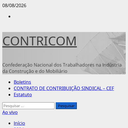
Avançar
08/08/2026
para
Instagram
o
conteúdo
CONTRICOM
Confederação Nacional dos Trabalhadores na Indústria
da Construção e do Mobiliário
Menu
Boletins
principal
CONTRATO DE CONTRIBUIÇÃO SINDICAL – CEF
Estatuto
Pesquisar
por:
Ao vivo
Início