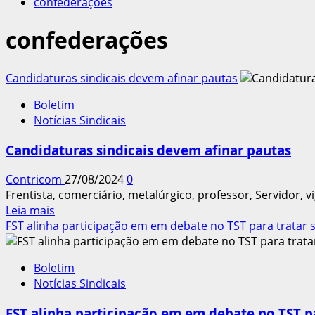
confederações
confederações
Candidaturas sindicais devem afinar pautas
Boletim
Notícias Sindicais
Candidaturas sindicais devem afinar pautas
Contricom
27/08/2024
0
Frentista, comerciário, metalúrgico, professor, Servidor, v
Leia
Leia mais
mais
FST alinha participação em em debate no TST para tratar s
sobre
Candidaturas
Boletim
sindicais
Notícias Sindicais
devem
afinar
FST alinha participação em em debate no TST pa