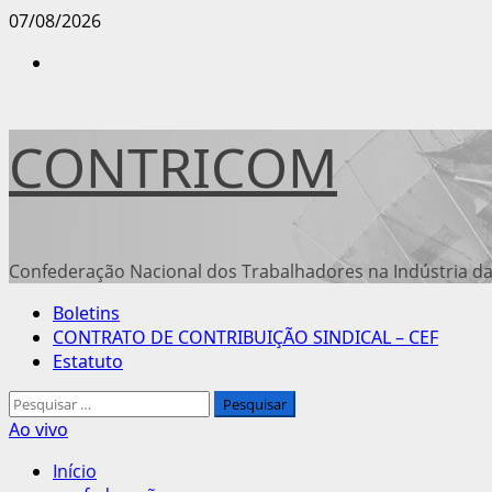
Avançar
07/08/2026
para
Instagram
o
conteúdo
CONTRICOM
Confederação Nacional dos Trabalhadores na Indústria da
Menu
Boletins
principal
CONTRATO DE CONTRIBUIÇÃO SINDICAL – CEF
Estatuto
Pesquisar
por:
Ao vivo
Início