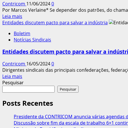
Oposição
Contricom
11/06/2024
0
ser
à
Por Marcos Verlaine* Se depender dos patrões, do chamado
analisado
Contribuição
Leia
Leia mais
pelo
Assistencial
mais
Entidades discutem pacto para salvar a indústria
plenário
sobre
do
Boletim
O
Senado
Notícias Sindicais
capital
quer
Entidades discutem pacto para salvar a indústr
sindicatos
sem
Contricom
16/05/2024
0
dinheiro
Dirigentes sindicais das principais confederações, federaç
e
Leia
Leia mais
trabalho
mais
Pesquisar
infantil
sobre
Pesquisar
Entidades
discutem
Posts Recentes
pacto
para
Presidente da CONTRICOM anuncia várias agendas de
salvar
Discussão sobre fim da escala de trabalho 6×1 cont
a