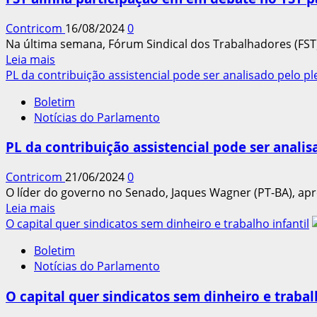
pautas
Contricom
16/08/2024
0
Na última semana, Fórum Sindical dos Trabalhadores (FST)
Leia
Leia mais
mais
PL da contribuição assistencial pode ser analisado pelo p
sobre
Boletim
FST
Notícias do Parlamento
alinha
participação
PL da contribuição assistencial pode ser anali
em
em
Contricom
21/06/2024
0
debate
O líder do governo no Senado, Jaques Wagner (PT-BA), apr
no
Leia
Leia mais
TST
mais
O capital quer sindicatos sem dinheiro e trabalho infantil
para
sobre
tratar
Boletim
PL
sobre
Notícias do Parlamento
da
o
contribuição
Direito
O capital quer sindicatos sem dinheiro e trabal
assistencial
de
pode