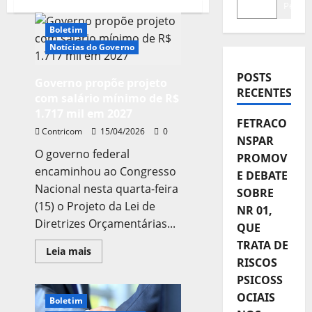
Pesqui
Boletim
Notícias do Governo
POSTS
Governo propõe projeto
RECENTES
com salário mínimo de R$
1.717 mil em 2027
FETRACO
Contricom
15/04/2026
0
NSPAR
O governo federal
PROMOV
encaminhou ao Congresso
E DEBATE
Nacional nesta quarta-feira
SOBRE
(15) o Projeto da Lei de
NR 01,
Diretrizes Orçamentárias...
QUE
TRATA DE
Leia
Leia mais
mais
RISCOS
sobre
PSICOSS
Governo
propõe
OCIAIS
projeto
Boletim
com