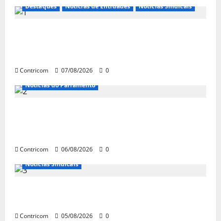
Destaques
Notícias de Entidades
Notícias Sindicais
FETRACONSPAR PROMOVE DEBATE SOBRE
NR 01, QUE TRATA DE RISCOS
PSICOSSOCIAIS NOS LOCAIS DE TRABALHO
Contricom
07/08/2026
0
Notícias do Parlamento
Congresso retorna com dúvidas sobre PEC
da jornada de trabalho e prioridade para
pautas do agro
Contricom
06/08/2026
0
Notícias Sindicais
Centrais Sindicais alinham panfletagem
para o Dia Nacional de Luta
Contricom
05/08/2026
0