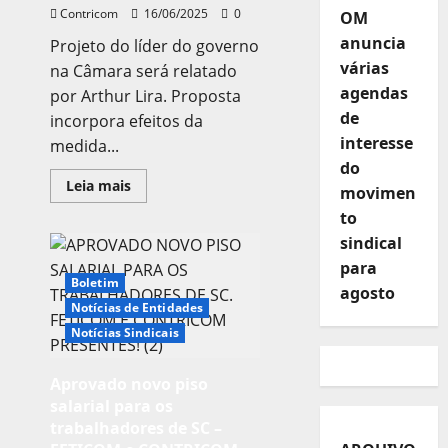
Contricom
16/06/2025
0
OM
anuncia
Projeto do líder do governo
várias
na Câmara será relatado
agendas
por Arthur Lira. Proposta
de
incorpora efeitos da
interesse
medida...
do
Leia
Leia mais
movimen
mais
sobre
to
Câmara
quer
sindical
acelerar
para
votação
da
Boletim
agosto
atualização
Notícias de Entidades
da
tabela
Notícias Sindicais
do
IR
Aprovado novo piso
salarial para os
trabalhadores de SC –