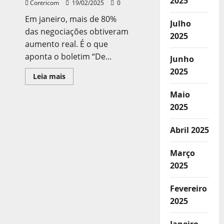
2025
Contricom
19/02/2025
0
Em janeiro, mais de 80%
Julho
das negociações obtiveram
2025
aumento real. É o que
aponta o boletim “De...
Junho
2025
Leia
Leia mais
mais
sobre
Maio
Mais
de
2025
80%
das
negociações,
Abril 2025
em
janeiro,
garantiram
Março
aumento
real
2025
Fevereiro
2025