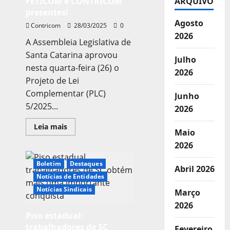
FETICOM e CONTRICOM
ARQUIVO
presentes!
Agosto
Contricom
28/03/2025
0
2026
A Assembleia Legislativa de
Santa Catarina aprovou
Julho
nesta quarta-feira (26) o
2026
Projeto de Lei
Complementar (PLC)
Junho
5/2025...
2026
Leia
Leia mais
Maio
mais
sobre
2026
Aprovado
novo
piso
Boletim
Destaques
Abril 2026
salarial
para
Notícias de Entidades
os
Notícias Sindicais
trabalhadores
Março
de
2026
SC
–
Piso estadual:
FETICOM
trabalhadores de SC
e
Fevereiro