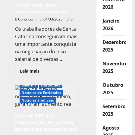
CONTRICOM
obtém mais uma
presentes!
2026
importante conquista
Contricom
04/03/2025
0
Janeiro
2026
Os trabalhadores de Santa
Catarina conseguiram mais
Dezembro
uma importante conquista
2025
na negociação do piso
salarial de diversas...
Novembro
Leia
2025
Leia mais
mais
sobre
Piso
Outubro
Boletim
Destaques
estadual:
trabalhadores
2025
Notícias de Entidades
de
SC
Notícias Sindicais
obtém
Setembro
mais
uma
2025
Mais de 80% das
importante
conquista
negociações, em janeiro,
Agosto
garantiram aumento real