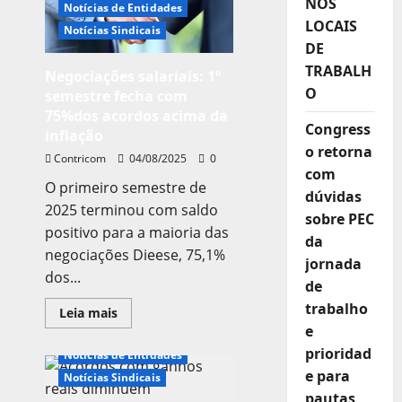
NOS
Notícias de Entidades
salário
mínimo
LOCAIS
Notícias Sindicais
de
R$
DE
1.717
TRABALH
mil
Negociações salariais: 1º
em
O
semestre fecha com
2027
75%dos acordos acima da
Congress
inflação
o retorna
Contricom
04/08/2025
0
com
O primeiro semestre de
dúvidas
2025 terminou com saldo
sobre PEC
positivo para a maioria das
da
negociações Dieese, 75,1%
jornada
dos...
de
trabalho
Leia
Leia mais
mais
e
Boletim
sobre
Negociações
prioridad
Notícias de Entidades
salariais:
1º
e para
Notícias Sindicais
semestre
pautas
fecha