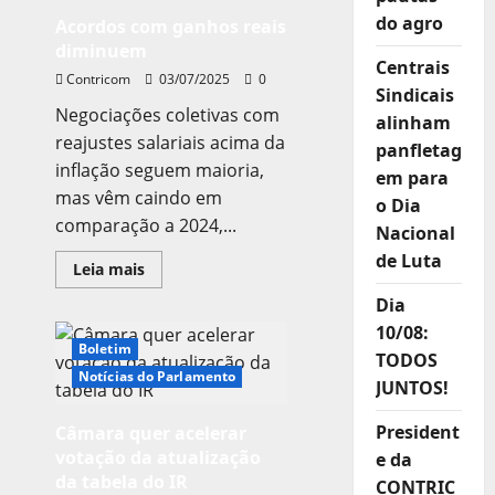
com
do agro
Acordos com ganhos reais
75%dos
acordos
diminuem
acima
Centrais
da
Contricom
03/07/2025
0
inflação
Sindicais
Negociações coletivas com
alinham
reajustes salariais acima da
panfletag
inflação seguem maioria,
em para
mas vêm caindo em
o Dia
comparação a 2024,...
Nacional
de Luta
Leia
Leia mais
mais
sobre
Dia
Acordos
com
10/08:
ganhos
Boletim
TODOS
reais
diminuem
Notícias do Parlamento
JUNTOS!
President
Câmara quer acelerar
votação da atualização
e da
da tabela do IR
CONTRIC