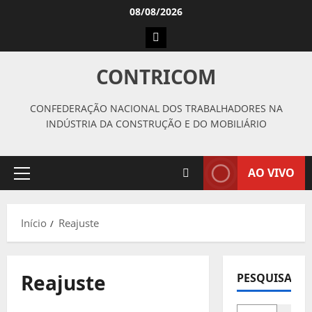
Avançar
08/08/2026
para
Instagram
o
conteúdo
CONTRICOM
CONFEDERAÇÃO NACIONAL DOS TRABALHADORES NA
INDÚSTRIA DA CONSTRUÇÃO E DO MOBILIÁRIO
AO VIVO
Menu
principal
Início
Reajuste
Reajuste
PESQUISAR