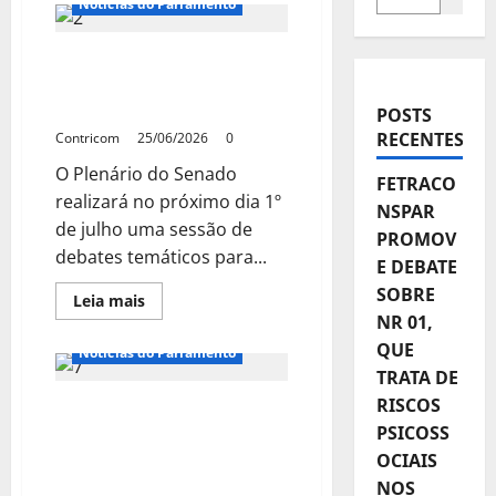
Notícias do Parlamento
Senado promove debate
sobre PEC do fim da
escala 6×1 em 1º de julho
POSTS
RECENTES
Contricom
25/06/2026
0
O Plenário do Senado
FETRACO
realizará no próximo dia 1º
NSPAR
de julho uma sessão de
PROMOV
debates temáticos para...
E DEBATE
SOBRE
Leia
Leia mais
mais
NR 01,
sobre
Senado
QUE
Notícias do Parlamento
promove
TRATA DE
debate
sobre
RISCOS
Paim comemora fim da
PEC
do
PSICOSS
idade mínima para
fim
da
aposentadoria em
OCIAIS
escala
atividades insalubres
6×1
NOS