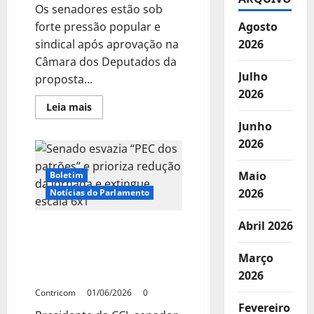
Os senadores estão sob
em
declínio
forte pressão popular e
Agosto
sindical após aprovação na
2026
Câmara dos Deputados da
Julho
proposta...
2026
Leia
Leia mais
mais
Junho
sobre
Aprovação
2026
da
PEC
joga
pressão
Maio
Boletim
sobre
2026
Notícias do Parlamento
senadores
pelo
fim
da
Abril 2026
Senado esvazia “PEC dos
escala
patrões” e prioriza
6×1
Março
redução da jornada e
extingue escala 6×1
2026
Contricom
01/06/2026
0
Fevereiro