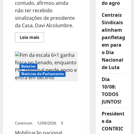
contudo, afirmou ainda
do agro
não ter recebido
Centrais
sinalizações de presidente
Sindicais
da Casa, Davi Alcolumbre.
alinham
Leia
panfletag
Leia mais
mais
em para
sobre
Definição
o Dia
sobre
PEC
Nacional
da
6×1
Boletim
de Luta
deve
Notícias do Parlamento
ficar
para
Dia
julho,
10/08:
afirma
Fim da escala 6×1 ganha
presidente
TODOS
força no Senado,
da
CCJ
JUNTOS!
enquanto PEC patronal
do
Senado
perde apoio e entra em
President
declínio
e da
Contricom
12/06/2026
0
CONTRIC
Mobilização nacional