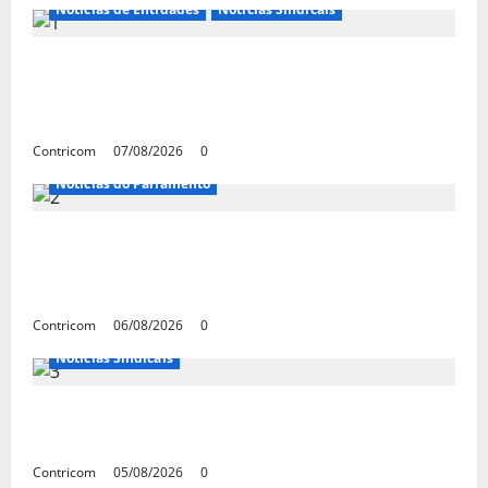
Notícias de Entidades
Notícias Sindicais
FETRACONSPAR PROMOVE DEBATE SOBRE
NR 01, QUE TRATA DE RISCOS
PSICOSSOCIAIS NOS LOCAIS DE TRABALHO
Contricom
07/08/2026
0
Notícias do Parlamento
Congresso retorna com dúvidas sobre PEC
da jornada de trabalho e prioridade para
pautas do agro
Contricom
06/08/2026
0
Notícias Sindicais
Centrais Sindicais alinham panfletagem
para o Dia Nacional de Luta
Contricom
05/08/2026
0