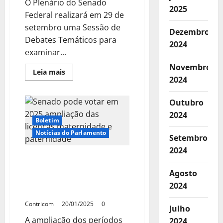
O Plenário do Senado
2025
Federal realizará em 29 de
setembro uma Sessão de
Dezembro
Debates Temáticos para
2024
examinar...
Novembro
Leia
Leia mais
mais
2024
sobre
Senado
debate
Outubro
precarização
do
2024
trabalho
Boletim
e
Notícias do Parlamento
práticas
Setembro
que
disfarçam
2024
vínculo
Senado pode votar em
empregatício
2025 ampliação das
Agosto
licenças maternidade e
2024
paternidade
Contricom
20/01/2025
0
Julho
A ampliação dos períodos
2024