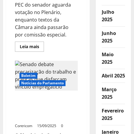
PEC do senador aguarda
Julho
votação no Plenário,
2025
enquanto textos da
Câmara ainda passarão
Junho
por comissão especial.
2025
Leia
Leia mais
mais
Maio
sobre
Paim
2025
cobra
votação
sobre
Abril 2025
jornada
Boletim
de
Notícias do Parlamento
trabalho
e
Março
diz
que
2025
Senado debate
qualquer
precarização do trabalho
proposta
que
Fevereiro
e práticas que disfarçam
avançar
será
vínculo empregatício
2025
benéfica
Contricom
15/09/2025
0
Janeiro