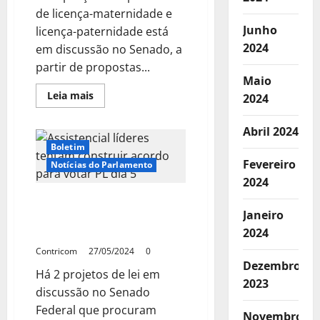
de licença-maternidade e
Junho
licença-paternidade está
2024
em discussão no Senado, a
partir de propostas...
Maio
Leia
Leia mais
2024
mais
sobre
Senado
Abril 2024
pode
votar
Boletim
em
Fevereiro
2025
Notícias do Parlamento
ampliação
2024
das
licenças
Assistencial: líderes
maternidade
Janeiro
e
tentam construir acordo
paternidade
para votar PL dia 5
2024
Contricom
27/05/2024
0
Dezembro
Há 2 projetos de lei em
2023
discussão no Senado
Federal que procuram
Novembro