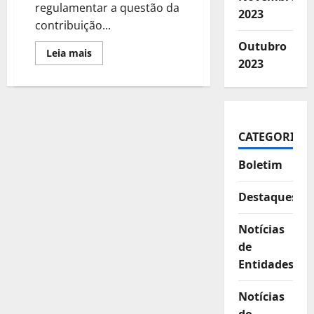
regulamentar a questão da
2023
contribuição...
Outubro
Leia
Leia mais
mais
2023
sobre
Assistencial:
líderes
tentam
construir
acordo
para
CATEGORIAS
votar
PL
dia
Boletim
5
Destaques
Notícias
de
Entidades
Notícias