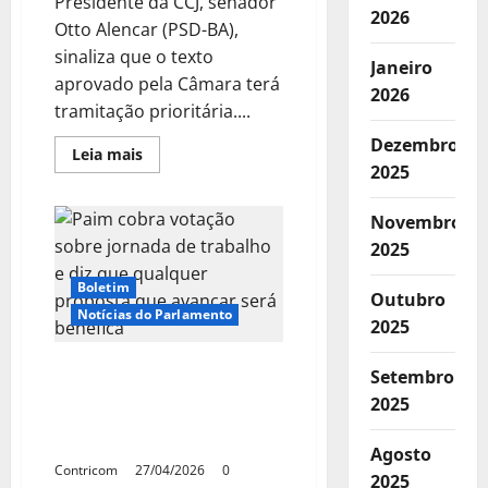
Presidente da CCJ, senador
2026
Otto Alencar (PSD-BA),
sinaliza que o texto
Janeiro
aprovado pela Câmara terá
2026
tramitação prioritária....
Dezembro
Leia
Leia mais
mais
2025
sobre
Senado
esvazia
Novembro
“PEC
dos
2025
patrões”
e
Boletim
prioriza
Outubro
redução
Notícias do Parlamento
da
2025
jornada
e
extingue
Paim cobra votação sobre
Setembro
escala
jornada de trabalho e diz
6×1
2025
que qualquer proposta
que avançar será benéfica
Agosto
Contricom
27/04/2026
0
2025