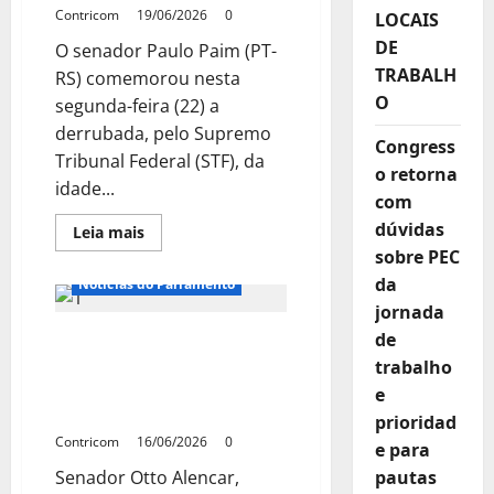
em
Contricom
19/06/2026
0
LOCAIS
1º
de
DE
O senador Paulo Paim (PT-
julho
TRABALH
RS) comemorou nesta
O
segunda-feira (22) a
derrubada, pelo Supremo
Congress
Tribunal Federal (STF), da
o retorna
idade...
com
dúvidas
Leia
Leia mais
mais
sobre PEC
sobre
Paim
da
Notícias do Parlamento
comemora
fim
jornada
da
de
Definição sobre PEC da
idade
mínima
6×1 deve ficar para julho,
trabalho
para
aposentadoria
afirma presidente da CCJ
e
em
do Senado
atividades
prioridad
insalubres
Contricom
16/06/2026
0
e para
Senador Otto Alencar,
pautas