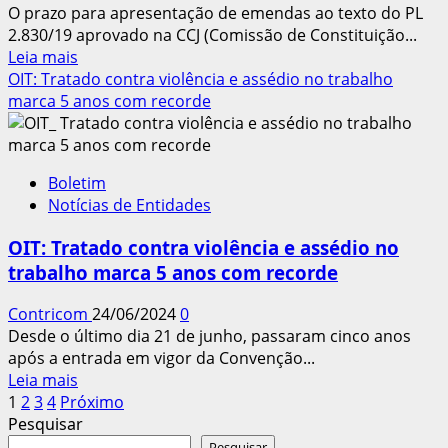
O prazo para apresentação de emendas ao texto do PL
2.830/19 aprovado na CCJ (Comissão de Constituição...
Leia
Leia mais
mais
OIT: Tratado contra violência e assédio no trabalho
sobre
marca 5 anos com recorde
Paim
apresenta
emenda
Boletim
ao
Notícias de Entidades
PL
que
OIT: Tratado contra violência e assédio no
impede
trabalho marca 5 anos com recorde
cobrança
da
Contricom
24/06/2024
0
contribuição
Desde o último dia 21 de junho, passaram cinco anos
assistencial
após a entrada em vigor da Convenção...
Leia
Leia mais
Paginação
mais
1
2
3
4
Próximo
sobre
Pesquisar
dos
OIT:
Pesquisar