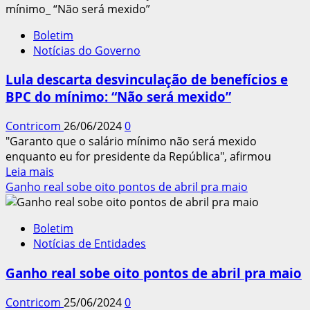
bate
recorde
Boletim
com
Notícias do Governo
100
milhões
Lula descarta desvinculação de benefícios e
de
BPC do mínimo: “Não será mexido”
empregos
Contricom
26/06/2024
0
"Garanto que o salário mínimo não será mexido
enquanto eu for presidente da República", afirmou
Leia
Leia mais
mais
Ganho real sobe oito pontos de abril pra maio
sobre
Lula
Boletim
descarta
Notícias de Entidades
desvinculação
de
Ganho real sobe oito pontos de abril pra maio
benefícios
e
Contricom
25/06/2024
0
BPC