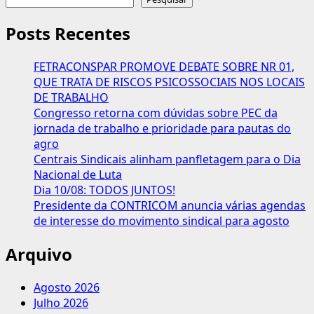
conteúdos
Tratado
contra
Posts Recentes
violência
e
FETRACONSPAR PROMOVE DEBATE SOBRE NR 01,
assédio
QUE TRATA DE RISCOS PSICOSSOCIAIS NOS LOCAIS
no
DE TRABALHO
trabalho
Congresso retorna com dúvidas sobre PEC da
marca
jornada de trabalho e prioridade para pautas do
5
agro
anos
Centrais Sindicais alinham panfletagem para o Dia
com
Nacional de Luta
recorde
Dia 10/08: TODOS JUNTOS!
Presidente da CONTRICOM anuncia várias agendas
de interesse do movimento sindical para agosto
Arquivo
Agosto 2026
Julho 2026