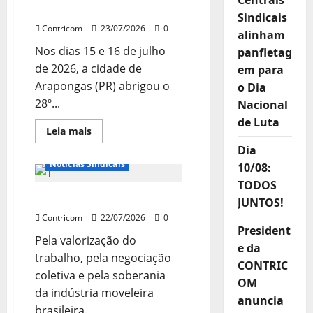
Centrais
do
TRABALHADORES
movimento
Sindicais
sindical
Contricom
23/07/2026
0
para
alinham
agosto
Nos dias 15 e 16 de julho
panfletag
de 2026, a cidade de
em para
Arapongas (PR) abrigou o
o Dia
28º...
Nacional
de Luta
Destaques
Leia
Leia mais
mais
Notícias de Entidades
Dia
sobre
28º
Notícias Sindicais
10/08:
ENCONTRO
DO
TODOS
SETOR
CARTA DE ARAPONGAS
MOVELEIRO
JUNTOS!
FORTALECE
Contricom
A
22/07/2026
0
LUTA
President
E
Pela valorização do
e da
A
trabalho, pela negociação
UNIÃO
CONTRIC
DOS
coletiva e pela soberania
TRABALHADORES
OM
da indústria moveleira
anuncia
brasileira.