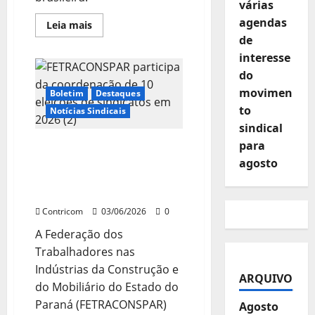
várias
agendas
Leia
Leia mais
mais
de
sobre
CARTA
interesse
DE
ARAPONGAS
do
movimen
Boletim
Destaques
to
Notícias Sindicais
sindical
para
FETRACONSPAR participa
da coordenação de 10
agosto
eleições de sindicatos em
2026
Contricom
03/06/2026
0
A Federação dos
Trabalhadores nas
Indústrias da Construção e
ARQUIVO
do Mobiliário do Estado do
Paraná (FETRACONSPAR)
Agosto