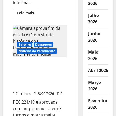
informa...
2026
Leia
Leia mais
Julho
mais
sobre
2026
FETRACONSPAR
participa
da
Junho
coordenação
de
2026
10
Boletim
Destaques
eleições
de
Notícias do Parlamento
Maio
sindicatos
em
2026
2026
Câmara aprova fim da
escala 6×1 em vitória
Abril 2026
histórica dos
trabalhadores e do
Março
movimento sindical
2026
Contricom
28/05/2026
0
Fevereiro
PEC 221/19 é aprovada
2026
com ampla maioria em 2
turnos e marca maior