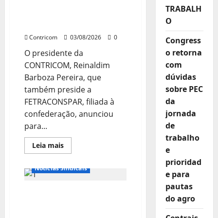
TRATA
várias agendas de
TRABALH
DE
interesse do movimento
RISCOS
O
PSICOSSOCIAIS
sindical para agosto
NOS
LOCAIS
Contricom
03/08/2026
0
Congress
DE
TRABALHO
o retorna
O presidente da
com
CONTRICOM, Reinaldim
dúvidas
Barboza Pereira, que
sobre PEC
também preside a
da
FETRACONSPAR, filiada à
jornada
confederação, anunciou
de
para...
trabalho
Destaques
Leia
Leia mais
e
mais
Notícias de Entidades
sobre
prioridad
Presidente
Notícias Sindicais
da
e para
CONTRICOM
anuncia
pautas
28º ENCONTRO DO SETOR
várias
do agro
agendas
MOVELEIRO FORTALECE A
de
interesse
LUTA E A UNIÃO DOS