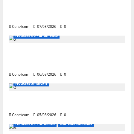
FETRACONSPAR PROMOVE DEBATE SOBRE
NR 01, QUE TRATA DE RISCOS
PSICOSSOCIAIS NOS LOCAIS DE TRABALHO
Contricom
07/08/2026
0
Notícias do Parlamento
Congresso retorna com dúvidas sobre PEC
da jornada de trabalho e prioridade para
pautas do agro
Contricom
06/08/2026
0
Notícias Sindicais
Centrais Sindicais alinham panfletagem
para o Dia Nacional de Luta
Contricom
05/08/2026
0
Notícias de Entidades
Notícias Sindicais