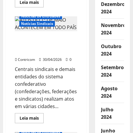
Leia
Leia mais
Dezembro
mais
Boletim
Destaques
sobre
2024
1º
Notícias de Entidades
DE
MAIO:
Notícias Sindicais
Novembro
TEMPO
DE
2024
RENOVAR
ATOS DO 1º DE MAIO
O
COMPROMISSO
ACONTECEM EM TODO
Outubro
COM
PAÍS
OS
2024
DIREITOS
Contricom
30/04/2026
0
DOS
TRABALHADORES,
Setembro
A
Centrais sindicais e demais
DEMOCRACIA
2024
entidades do sistema
E
A
confederativo
SOBERANIA
Agosto
(confederações, federações
2024
e sindicatos) realizam atos
em várias cidades...
Julho
2024
Leia
Leia mais
mais
Boletim
Destaques
sobre
ATOS
Junho
Notícias de Entidades