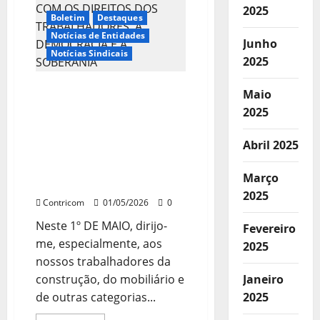
2025
Boletim
Destaques
Notícias de Entidades
Junho
Notícias Sindicais
2025
1º DE MAIO: TEMPO DE
Maio
RENOVAR O
2025
COMPROMISSO COM OS
DIREITOS DOS
Abril 2025
TRABALHADORES, A
DEMOCRACIA E A
Março
SOBERANIA
2025
Contricom
01/05/2026
0
Neste 1º DE MAIO, dirijo-
Fevereiro
me, especialmente, aos
2025
nossos trabalhadores da
construção, do mobiliário e
Janeiro
de outras categorias...
2025