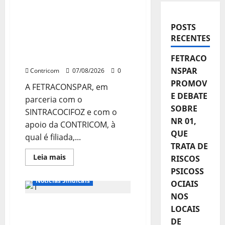
FETRACONSPAR
PROMOVE DEBATE SOBRE
NR 01, QUE TRATA DE
POSTS
RISCOS PSICOSSOCIAIS
RECENTES
NOS LOCAIS DE
TRABALHO
FETRACO
NSPAR
Contricom
07/08/2026
0
PROMOV
A FETRACONSPAR, em
E DEBATE
parceria com o
SOBRE
SINTRACOCIFOZ e com o
NR 01,
apoio da CONTRICOM, à
QUE
qual é filiada,...
TRATA DE
Destaques
Leia
Leia mais
RISCOS
mais
Notícias de Entidades
sobre
PSICOSS
FETRACONSPAR
Notícias Sindicais
OCIAIS
PROMOVE
DEBATE
NOS
SOBRE
Presidente da
NR
LOCAIS
01,
CONTRICOM anuncia
QUE
DE