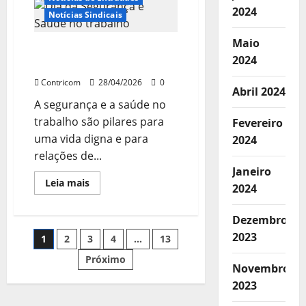
DO
2024
1º
Notícias Sindicais
DE
MAIO
ACONTECEM
Maio
Dia da Segurança & Saúde
EM
2024
TODO
no Trabalho
PAÍS
Contricom
28/04/2026
0
Abril 2024
A segurança e a saúde no
trabalho são pilares para
Fevereiro
uma vida digna e para
2024
relações de...
Janeiro
Leia
Leia mais
2024
mais
sobre
Dia
Dezembro
da
Segurança
Paginação
2023
1
2
3
4
…
13
&
Saúde
no
Próximo
dos
Novembro
Trabalho
2023
conteúdos