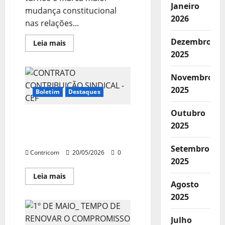
Janeiro
mudança constitucional
2026
nas relações...
Dezembro
Leia
Leia mais
mais
2025
sobre
Câmara
aprova
Novembro
fim
da
2025
escala
Boletim
Destaques
6×1
em
Outubro
vitória
CONTRATO
histórica
2025
dos
CONTRIBUIÇÃO SINDICAL
trabalhadores
– CEF
e
do
Setembro
Contricom
20/05/2026
0
movimento
2025
sindical
Leia
Leia mais
mais
Agosto
sobre
2025
CONTRATO
CONTRIBUIÇÃO
SINDICAL
–
Julho
CEF