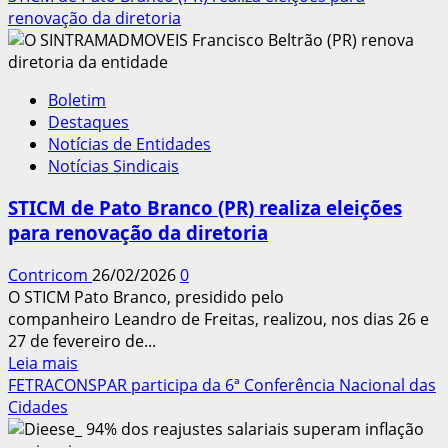
sobre
renovação da diretoria
Observatório
do
Trabalho
Boletim
e
Destaques
da
Notícias de Entidades
Classe
Notícias Sindicais
Trabalhadora
repudia
STICM de Pato Branco (PR) realiza eleições
avanço
para renovação da diretoria
da
pejotização
Contricom
26/02/2026
0
O STICM Pato Branco, presidido pelo
companheiro Leandro de Freitas, realizou, nos dias 26 e
27 de fevereiro de...
Leia
Leia mais
mais
FETRACONSPAR participa da 6ª Conferência Nacional das
sobre
Cidades
STICM