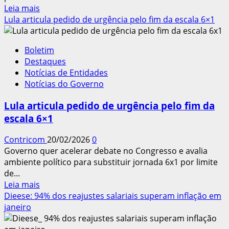
Leia
Leia mais
mais
Lula articula pedido de urgência pelo fim da escala 6×1
sobre
Pesquisa
Boletim
diz
Destaques
que
Notícias de Entidades
73%
Notícias do Governo
dos
brasileiros
Lula articula pedido de urgência pelo fim da
apoiam
escala 6×1
fim
da
Contricom
20/02/2026
0
escala
Governo quer acelerar debate no Congresso e avalia
6×1
ambiente político para substituir jornada 6x1 por limite
de...
Leia
Leia mais
mais
Dieese: 94% dos reajustes salariais superam inflação em
sobre
janeiro
Lula