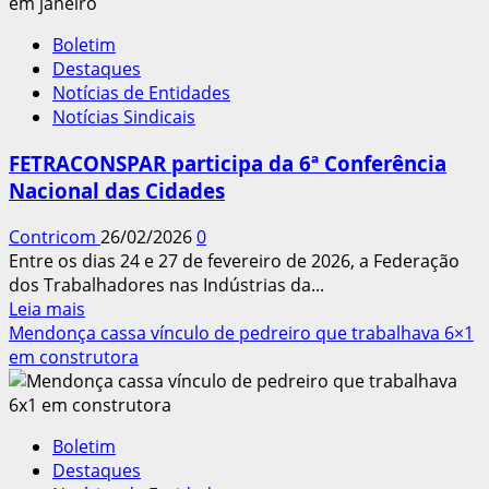
de
Pato
Boletim
Branco
Destaques
(PR)
Notícias de Entidades
realiza
Notícias Sindicais
eleições
para
FETRACONSPAR participa da 6ª Conferência
renovação
Nacional das Cidades
da
diretoria
Contricom
26/02/2026
0
Entre os dias 24 e 27 de fevereiro de 2026, a Federação
dos Trabalhadores nas Indústrias da...
Leia
Leia mais
mais
Mendonça cassa vínculo de pedreiro que trabalhava 6×1
sobre
em construtora
FETRACONSPAR
participa
da
Boletim
6ª
Destaques
Conferência