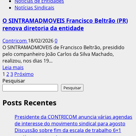
Notícias de Entidades
superam
Notícias Sindicais
inflação
em
O SINTRAMADMOVEIS Francisco Beltrão (PR)
janeiro
renova diretoria da entidade
Contricom
18/02/2026
0
O SINTRAMADMOVEIS de Francisco Beltrão, presidido
pelo companheiro João Carlos da Silva Machado,
realizou, nos dias 19...
Leia
Leia mais
Paginação
mais
1
2
3
Próximo
sobre
Pesquisar
dos
O
Pesquisar
conteúdos
SINTRAMADMOVEIS
Francisco
Posts Recentes
Beltrão
(PR)
Presidente da CONTRICOM anuncia várias agendas
renova
de interesse do movimento sindical para agosto
diretoria
Discussão sobre fim da escala de trabalho 6×1
da