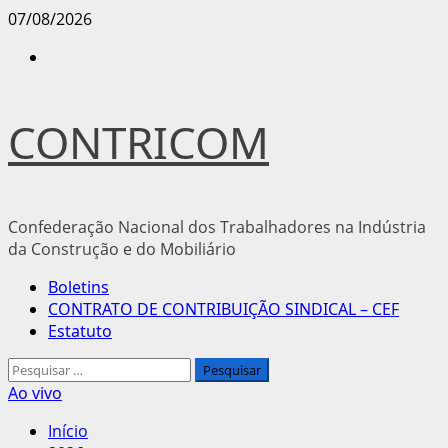
Avançar
07/08/2026
para
Instagram
o
conteúdo
CONTRICOM
Confederação Nacional dos Trabalhadores na Indústria
da Construção e do Mobiliário
Menu
Boletins
principal
CONTRATO DE CONTRIBUIÇÃO SINDICAL – CEF
Estatuto
Pesquisar
por:
Ao vivo
Início