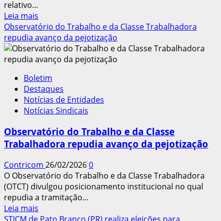
relativo...
Leia
Leia mais
mais
Observatório do Trabalho e da Classe Trabalhadora
sobre
repudia avanço da pejotização
Promulgado
protocolo
da
Boletim
OIT
Destaques
contra
Notícias de Entidades
trabalho
Notícias Sindicais
forçado
Observatório do Trabalho e da Classe
Trabalhadora repudia avanço da pejotização
Contricom
26/02/2026
0
O Observatório do Trabalho e da Classe Trabalhadora
(OTCT) divulgou posicionamento institucional no qual
repudia a tramitação...
Leia
Leia mais
mais
STICM de Pato Branco (PR) realiza eleições para