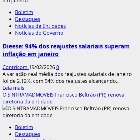
articula
pedido
Boletim
de
Destaques
urgência
Notícias de Entidades
pelo
Notícias do Governo
fim
da
Dieese: 94% dos reajustes salariais superam
escala
inflação em janeiro
6×1
Contricom
19/02/2026
0
A variação real média dos reajustes salariais de janeiro
foi de 2,12%, com 94% dos reajustes alcançando...
Leia
Leia mais
mais
O SINTRAMADMOVEIS Francisco Beltrão (PR) renova
sobre
diretoria da entidade
Dieese:
94%
dos
Boletim
reajustes
Destaques
salariais