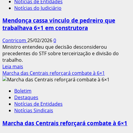
Notícias de Entidades
Nacional
Notícias do Judiciário
das
Cidades
Mendonça cassa vínculo de pedreiro que
trabalhava 6×1 em construtora
Contricom
25/02/2026
0
Ministro entendeu que decisão desconsiderou
precedentes do STF sobre terceirização e divisão do
trabalho.
Leia
Leia mais
mais
Marcha das Centrais reforçará combate à 6×1
sobre
Mendonça
Boletim
cassa
Destaques
vínculo
Notícias de Entidades
de
Notícias Sindicais
pedreiro
que
Marcha das Centrais reforçará combate à 6×1
trabalhava
6×1