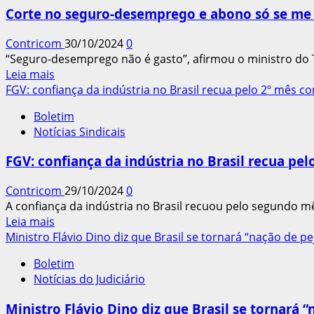
Trabalhadores
Corte no seguro-desemprego e abono só se me 
Ceramistas
de
Contricom
30/10/2024
0
Criciúma
“Seguro-desemprego não é gasto”, afirmou o ministro do 
(SC)
Leia
Leia mais
renova
mais
FGV: confiança da indústria no Brasil recua pelo 2º mês 
a
sobre
Diretoria
Boletim
Corte
Notícias Sindicais
no
seguro-
FGV: confiança da indústria no Brasil recua pe
desemprego
e
Contricom
29/10/2024
0
abono
A confiança da indústria no Brasil recuou pelo segundo mê
só
Leia
Leia mais
se
mais
Ministro Flávio Dino diz que Brasil se tornará “nação de pe
me
sobre
demitirem,
Boletim
FGV:
diz
Notícias do Judiciário
confiança
Marinho
da
Ministro Flávio Dino diz que Brasil se tornará 
indústria