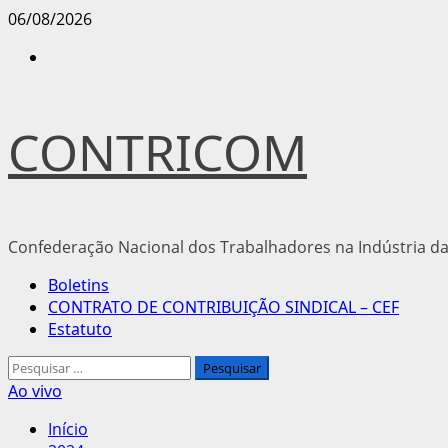
Avançar
06/08/2026
para
Instagram
o
conteúdo
CONTRICOM
Confederação Nacional dos Trabalhadores na Indústria da
Menu
Boletins
principal
CONTRATO DE CONTRIBUIÇÃO SINDICAL – CEF
Estatuto
Pesquisar
por:
Ao vivo
Início