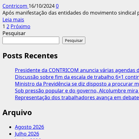
Raimundo
Contricom
16/10/2024
0
Brito
Após manifestação das entidades do movimento sindical pa
Leia
Leia mais
Paginação
mais
1
2
Próximo
sobre
Pesquisar
dos
Entidades
Pesquisar
conteúdos
do
Paraná
Posts Recentes
conseguem
importante
Presidente da CONTRICOM anuncia várias agendas de
conquista
Discussão sobre fim da escala de trabalho 6×1 cont
junto
Ministro da Previdência se diz disposto a procurar m
ao
Sob pressão popular e do governo, Alcolumbre mira 
CONALIS
Representação dos trabalhadores avança em debate
em
defesa
Arquivo
da
liberdade
Agosto 2026
sindical
Julho 2026