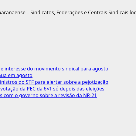
ranaense – Sindicatos, Federações e Centrais Sindicais loc
 interesse do movimento sindical para agosto
inua em agosto
inistros do STF para alertar sobre a pejotização
votação da PEC da 6×1 só depois das eleições
s com o governo sobre a revisão da NR-21