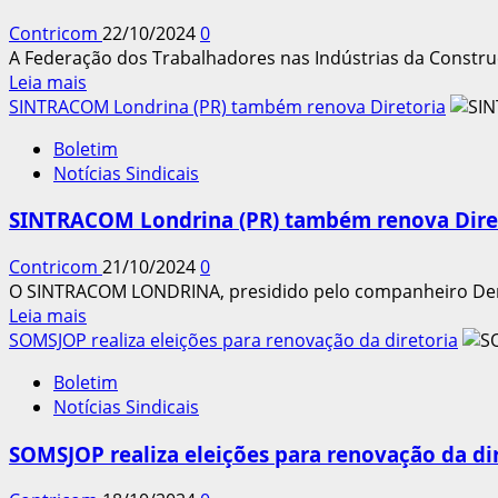
agenda
Contricom
22/10/2024
0
em
A Federação dos Trabalhadores nas Indústrias da Constru
Brasília
Leia
Leia mais
(DF)
mais
SINTRACOM Londrina (PR) também renova Diretoria
sobre
Boletim
FETRACONSPAR
Notícias Sindicais
realiza
eleições
SINTRACOM Londrina (PR) também renova Dire
para
renovação
Contricom
21/10/2024
0
da
O SINTRACOM LONDRINA, presidido pelo companheiro Denils
diretoria
Leia
Leia mais
(2024/2028)
mais
SOMSJOP realiza eleições para renovação da diretoria
sobre
Boletim
SINTRACOM
Notícias Sindicais
Londrina
(PR)
SOMSJOP realiza eleições para renovação da di
também
renova