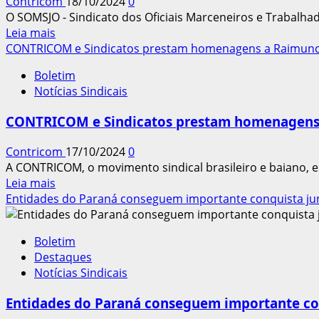
Contricom
18/10/2024
0
Diretoria
O SOMSJO - Sindicato dos Oficiais Marceneiros e Trabalhad
Leia
Leia mais
mais
CONTRICOM e Sindicatos prestam homenagens a Raimund
sobre
Boletim
SOMSJOP
Notícias Sindicais
realiza
eleições
CONTRICOM e Sindicatos prestam homenagens
para
renovação
Contricom
17/10/2024
0
da
A CONTRICOM, o movimento sindical brasileiro e baiano, 
diretoria
Leia
Leia mais
mais
Entidades do Paraná conseguem importante conquista jun
sobre
CONTRICOM
Boletim
e
Destaques
Sindicatos
Notícias Sindicais
prestam
homenagens
Entidades do Paraná conseguem importante con
a