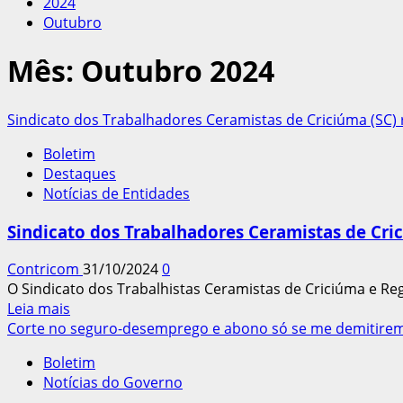
2024
Outubro
Mês:
Outubro 2024
Sindicato dos Trabalhadores Ceramistas de Criciúma (SC) 
Boletim
Destaques
Notícias de Entidades
Sindicato dos Trabalhadores Ceramistas de Cric
Contricom
31/10/2024
0
O Sindicato dos Trabalhistas Ceramistas de Criciúma e Re
Leia
Leia mais
mais
Corte no seguro-desemprego e abono só se me demitirem
sobre
Boletim
Sindicato
Notícias do Governo
dos