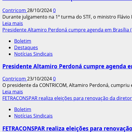
no
Contricom
28/10/2024
0
Brasil
Durante julgamento na 1ª turma do STF, o ministro Flávi
recua
Leia
Leia mais
pelo
mais
Presidente Altamiro Perdoná cumpre agenda em Brasília (
2º
sobre
mês
Boletim
Ministro
consecutivo
Destaques
Flávio
em
Notícias Sindicais
Dino
outubro
diz
Presidente Altamiro Perdoná cumpre agenda em
que
Brasil
Contricom
23/10/2024
0
se
O presidente da CONTRICOM, Altamiro Perdoná, cumpriu 
tornará
Leia
Leia mais
“nação
mais
FETRACONSPAR realiza eleições para renovação da diretor
de
sobre
pejotizados”
Boletim
Presidente
Notícias Sindicais
Altamiro
Perdoná
FETRACONSPAR realiza eleições para renovação 
cumpre